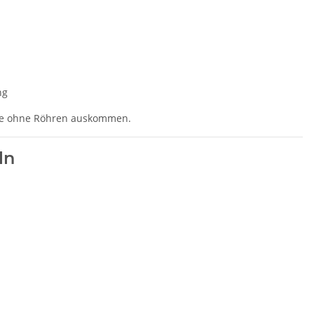
ng
die ohne Röhren auskommen.
ln