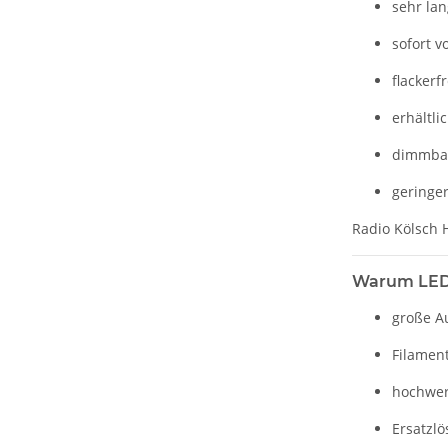
sehr la
sofort vo
flackerf
erhältli
dimmbar
geringe
Radio Kölsch 
Warum LED-
große A
Filament
hochwer
Ersatzlö