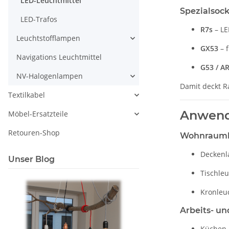
LED-Leuchtmittel
Spezialsock
LED-Trafos
R7s
– LE
Leuchtstofflampen
GX53
– 
Navigations Leuchtmittel
G53 / A
NV-Halogenlampen
Damit deckt R
Textilkabel
Anwend
Möbel-Ersatzteile
Retouren-Shop
Wohnraumb
Deckenl
Unser Blog
Tischle
Kronleu
Arbeits- un
Küchen-