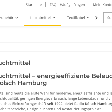
Startseite
FAQ - Häufige Fragen
Mein Kont
zubehör
Leuchtmittel
Textilkabel
Möbel-
chtmittel
chtmittel – energieeffiziente Bele
Kölsch Hamburg
tel sind heute die erste Wahl für moderne, energieeffiziente und
ichtqualität, geringen Energieverbrauch, lange Lebensdauer und vi
reiches Elektrofachgeschäft seit 1922
bietet
Radio Kölsch Hambur
beitsbereiche, Designleuchten und Restaurierungsprojekte.