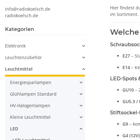
Hier findest 
info@radiokoelsch.de
im Sortiment.
radiokoelsch.de
Kategorien
Welche 
Schraubsock
Elektronik
E27
– St
Leuchtenzubehör
E14
– Ke
Leuchtmittel
LED-Spots &
Energiesparlampen
GU10
– 
Glühlampen Standard
GU5.3 /
HV-Halogenlampen
Stiftsockel
Kleine Leuchtmittel
G9
– kom
LED
G4 (12V)