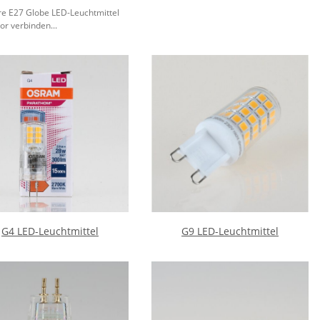
e E27 Globe LED-Leuchtmittel
or verbinden...
G4 LED-Leuchtmittel
G9 LED-Leuchtmittel