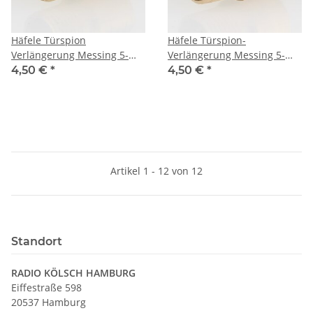
Häfele Türspion
Häfele Türspion-
Verlängerung Messing 5-
Verlängerung Messing 5-
10mm Durchmesser 12mm
10mm Durchmesser 14mm
4,50 €
*
4,50 €
*
Artikel 1 - 12 von 12
Standort
RADIO KÖLSCH HAMBURG
Eiffestraße 598
20537 Hamburg