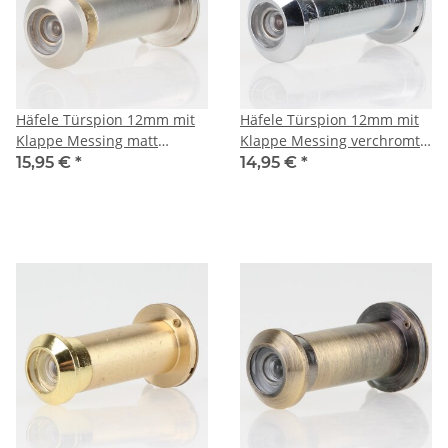
Häfele Türspion 12mm mit
Häfele Türspion 12mm mit
Klappe Messing matt
Klappe Messing verchromt
vernickelt 31-55mm
31-55mm Türdicke
15,95 €
*
14,95 €
*
Türdicke