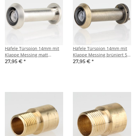
Häfele Türspion 14mm mit
Häfele Türspion 14mm mit
Klappe Messing matt
Klappe Messing brüniert 50-
vernickelt 50-80mm
80mm Türdicke
27,95 €
*
27,95 €
*
Türdicke