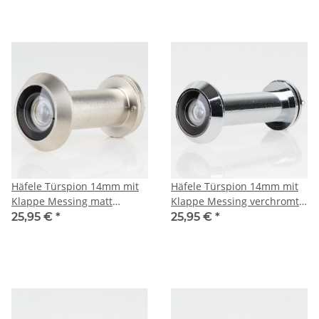
Häfele Türspion 14mm mit
Häfele Türspion 14mm mit
Klappe Messing matt
Klappe Messing verchromt
vernickelt 35-55mm
50-80mm Türdicke
25,95 €
*
25,95 €
*
Türdicke