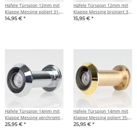
Häfele Türspion 12mm mit
Häfele Türspion 12mm mit
Klappe Messing poliert 31-
Klappe Messing brüniert 31-
55mm Türdicke
55mm Türdicke
14,95 €
*
15,95 €
*
Häfele Türspion 14mm mit
Häfele Türspion 14mm mit
Klappe Messing verchromt
Klappe Messing poliert 35-
35-55mm Türdicke
55mm Türdicke
25,95 €
*
25,95 €
*