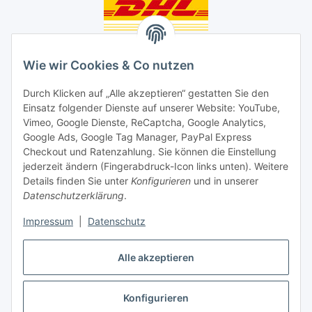
Unsere Seiten
Wie wir Cookies & Co nutzen
Social Media
Durch Klicken auf „Alle akzeptieren“ gestatten Sie den
Einsatz folgender Dienste auf unserer Website: YouTube,
Unsere Dienstleistungen
Vimeo, Google Dienste, ReCaptcha, Google Analytics,
Google Ads, Google Tag Manager, PayPal Express
Lampenreparatur
Checkout und Ratenzahlung. Sie können die Einstellung
jederzeit ändern (Fingerabdruck-Icon links unten). Weitere
Lichtservice für Senioren
Details finden Sie unter
Konfigurieren
und in unserer
Datenschutzerklärung
.
Vertrag widerrufen
Impressum
|
Datenschutz
Alle akzeptieren
* Alle Preise inkl. gesetzlicher USt., ** siehe Lieferbedingungen, zzgl.
Konfigurieren