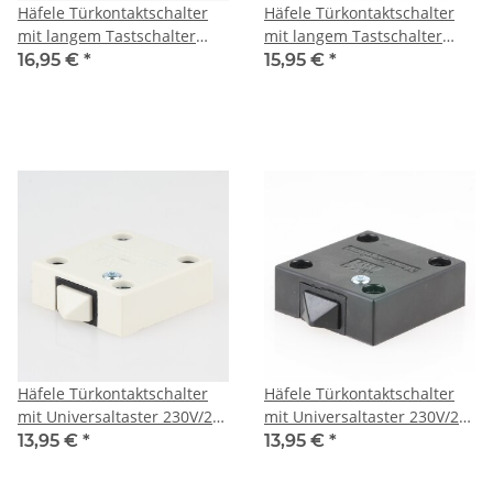
Häfele Türkontaktschalter
Häfele Türkontaktschalter
mit langem Tastschalter
mit langem Tastschalter
230V/2A elfenbein
230V/2A schwarz
16,95 €
*
15,95 €
*
Häfele Türkontaktschalter
Häfele Türkontaktschalter
mit Universaltaster 230V/2A
mit Universaltaster 230V/2A
elfenbein
schwarz
13,95 €
*
13,95 €
*