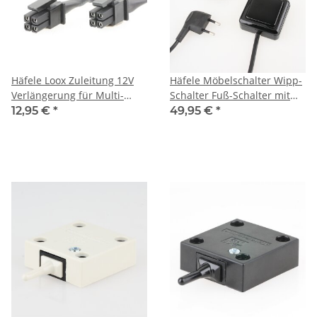
Häfele Loox Zuleitung 12V
Häfele Möbelschalter Wipp-
Verlängerung für Multi-
Schalter Fuß-Schalter mit
Boxen zum Schaltereingang
Euro-Flachstecker, Euro-
12,95 €
*
49,95 €
*
0.5m
Kupplung 230V und 4m
Kabel