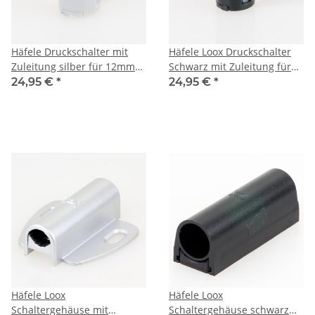
Häfele Druckschalter mit
Häfele Loox Druckschalter
Zuleitung silber für 12mm
Schwarz mit Zuleitung für
Bohrloch 12-24V
12mm Bohrloch und 12-24V
24,95 €
*
24,95 €
*
Spannung
Häfele Loox
Häfele Loox
Schaltergehäuse mit
Schaltergehäuse schwarz