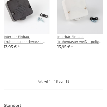
Interbär Einbau-
Interbär Einbau-
Truhentaster schwarz 1-
Truhentaster weiß 1-polig
polig 250V/2A 50x52mm
250V/2A 50x52mm
13,95 €
*
13,95 €
*
Möbelschalter für
Möbelschalter für
Schrankbeleuchtung
Schrankbeleuchtung
Artikel 1 - 18 von 18
Standort