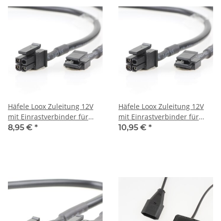
Häfele Loox Zuleitung 12V
Häfele Loox Zuleitung 12V
mit Einrastverbinder für
mit Einrastverbinder für
modulare Schalter 1m
modulare Schalter 2m
8,95 €
*
10,95 €
*