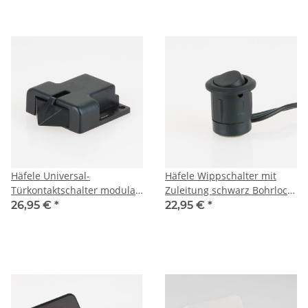
Häfele Universal-
Häfele Wippschalter mit
Türkontaktschalter modular
Zuleitung schwarz Bohrloch
für Einrastverbinder 12-24V
12mm 12-24V
26,95 €
*
22,95 €
*