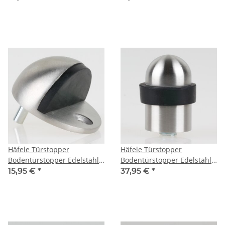
Schrauben
Häfele Türstopper
Häfele Türstopper
Bodentürstopper Edelstahl
Bodentürstopper Edelstahl
matt 43x24mm zum
mátt 52x39mm zum
15,95 €
*
37,95 €
*
Schrauben
Schrauben