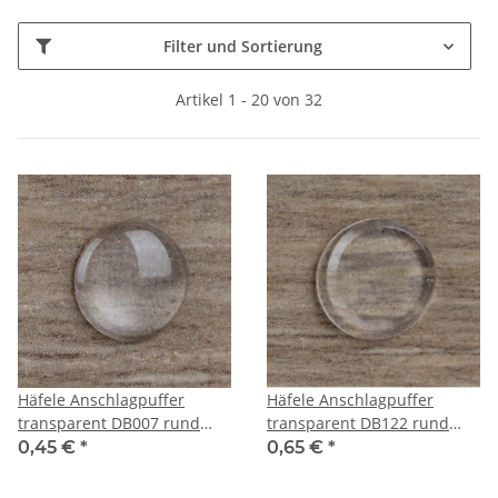
Filter und Sortierung
Artikel 1 - 20 von 32
Häfele Anschlagpuffer
Häfele Anschlagpuffer
transparent DB007 rund
transparent DB122 rund
8x1,6mm zum Kleben
12,7x1,8mm zum Kleben
0,45 €
*
0,65 €
*