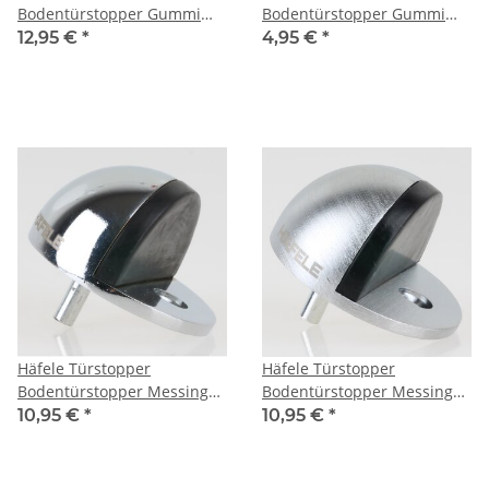
Bodentürstopper Gummi
Bodentürstopper Gummi
TS8 weiß 40x50mm zum
weiß 35mm zum Schrauben
12,95 €
*
4,95 €
*
Schrauben
Häfele Türstopper
Häfele Türstopper
Bodentürstopper Messing
Bodentürstopper Messing
verchromt 47x27mm zum
verchromt matt 47x27mm
10,95 €
*
10,95 €
*
Schrauben
zum Schrauben