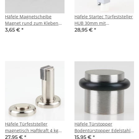
Häfele Magnetscheibe
Häfele Startec Türfeststeller
Magnet rund zum Kleben
HUB 30mm mit
aus Stahl verzinkt 10x1.4mm
Gummipuffer silberfarben
3,65 €
*
28,95 €
*
Häfele Türfeststeller
Häfele Türstopper
magnetisch Haftkraft 4 kg
Bodentürstopper Edelstahl
Edelstahlfarben
matt 31x25mm zum
27,95 €
*
15,95 €
*