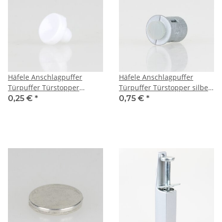
Häfele Anschlagpuffer
Häfele Anschlagpuffer
Türpuffer Türstopper
Türpuffer Türstopper silber
Kunststoff weiß zum
für Türen Schränke
0,25 €
*
0,75 €
*
Eindrücken in 5mm
Schubladen zum
Bohrungen
Eindrücken in 8mm
Bohrungen