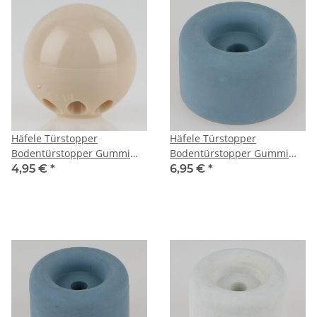
Häfele Türstopper
Häfele Türstopper
Bodentürstopper Gummi
Bodentürstopper Gummi
beige 35mm zum
TS8 grau-blau 40x25mm
4,95 €
*
6,95 €
*
Schrauben
zum Schrauben