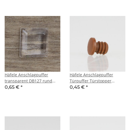
Häfele Anschlagpuffer
Häfele Anschlagpuffer
transparent DB127 rund
Türpuffer Türstopper
12,7x12,7mm zum Kleben
Kunststoff braun zum
0,65 €
*
0,45 €
*
Eindrücken in 6mm
Bohrloch