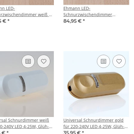
nn LED-
Ehmann LED-
rzwischendimmer weiß 5-
Schnurzwischendimmer
/ 3-35W
transparent 5-100W / 3-35W
5 €
*
84,95 €
*
rsal Schnurdimmer weiß
Universal Schnurdimmer gold
20-240V LED 4-25W, Glüh-
für 220-240V LED 4-25W, Glüh-
alogen 4-150W
und Halogen 4-150W
5 €
*
35,95 €
*