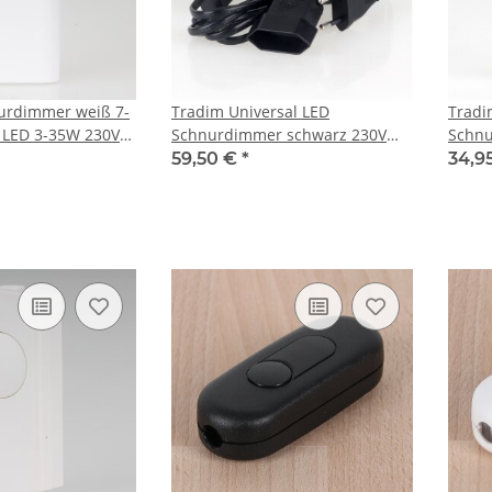
rdimmer weiß 7-
Tradim Universal LED
Tradi
 LED 3-35W 230V
Schnurdimmer schwarz 230V
Schnu
-Halogen- und
LED 2-70W Halogen u.
LED 2
59,50 €
*
34,9
Glühlampen 2-100W mit Kabel
Glüh