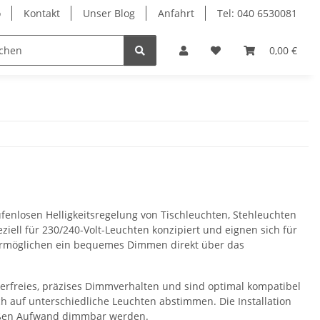
o
Kontakt
Unser Blog
Anfahrt
Tel: 040 6530081
Ersatzteile
Retouren-Shop
0,00 €
fenlosen Helligkeitsregelung von Tischleuchten, Stehleuchten
ll für 230/240-Volt-Leuchten konzipiert und eignen sich für
ermöglichen ein bequemes Dimmen direkt über das
rfreies, präzises Dimmverhalten und sind optimal kompatibel
 auf unterschiedliche Leuchten abstimmen. Die Installation
roßen Aufwand dimmbar werden.