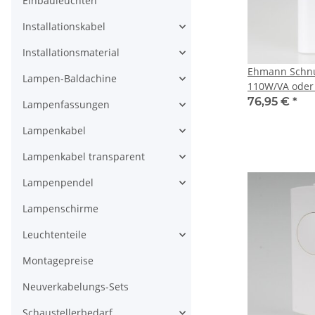
Einbauleuchten
Installationskabel
Installationsmaterial
Ehmann Schnu
Lampen-Baldachine
110W/VA oder
für LED/HV/NV
76,95 €
*
Lampenfassungen
Glühlampen
Lampenkabel
Lampenkabel transparent
Lampenpendel
Lampenschirme
Leuchtenteile
Montagepreise
Neuverkabelungs-Sets
Schaustellerbedarf