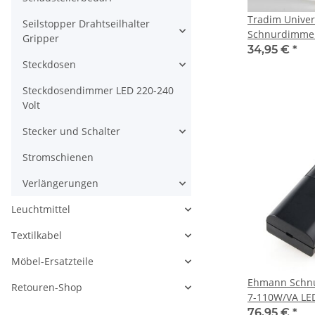
Tradim Univer
Seilstopper Drahtseilhalter
Schnurdimmer
Gripper
70W Halogen 
34,95 €
*
2-100W
Steckdosen
Steckdosendimmer LED 220-240
Volt
Stecker und Schalter
Stromschienen
Verlängerungen
Leuchtmittel
Textilkabel
Möbel-Ersatzteile
Ehmann Schn
Retouren-Shop
7-110W/VA LE
LED/HV/NV-Ha
76,95 €
*