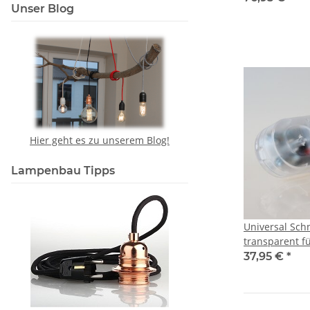
Unser Blog
Glühlampen
Hier geht es zu unserem Blog!
Lampenbau Tipps
Universal Sc
transparent f
25W, Glüh- u
37,95 €
*