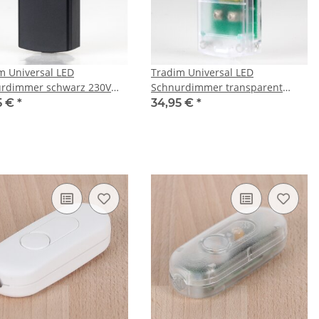
m Universal LED
Tradim Universal LED
rdimmer schwarz 230V
Schnurdimmer transparent
-70W Halogen und
230V LED 2-70W Halogen und
5 €
*
34,95 €
*
lampen 2-100W
Glühlampen 2-100W