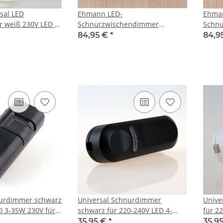
sal LED
Ehmann LED-
Ehma
 weiß 230V LED 2-
Schnurzwischendimmer
Schnu
und Glühlampen
schwarz 5-100W / 3-35W
100W 
84,95 €
*
84,9
urdimmer schwarz
Universal Schnurdimmer
Unive
D 3-35W 230V für
schwarz für 220-240V LED 4-
für 2
logen- und
25W, Glüh- und Halogen 4-150W
und H
35,95 €
*
35,9