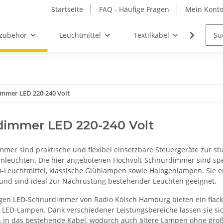
Startseite
FAQ - Häufige Fragen
Mein Kont
zubehör
Leuchtmittel
Textilkabel
Möbel-
mmer LED 220-240 Volt
dimmer LED 220-240 Volt
mer sind praktische und flexibel einsetzbare Steuergeräte zur stu
euchten. Die hier angebotenen Hochvolt-Schnurdimmer sind spezie
Leuchtmittel, klassische Glühlampen sowie Halogenlampen. Sie 
nd sind ideal zur Nachrüstung bestehender Leuchten geeignet.
gen LED-Schnurdimmer von Radio Kölsch Hamburg bieten ein flacke
LED-Lampen. Dank verschiedener Leistungsbereiche lassen sie sich
ch in das bestehende Kabel, wodurch auch ältere Lampen ohne g