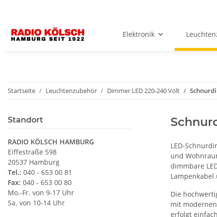
Elektronik
Leuchten
Startseite
Leuchtenzubehör
Dimmer LED 220-240 Volt
Schnurdi
Schnur
Standort
RADIO KÖLSCH HAMBURG
LED-Schnurdim
Eiffestraße 598
und Wohnrauml
20537 Hamburg
dimmbare LED-
Tel.:
040 - 653 00 81
Lampenkabel u
Fax:
040 - 653 00 80
Mo.-Fr. von 9-17 Uhr
Die hochwerti
Sa. von 10-14 Uhr
mit modernen 
erfolgt einfa