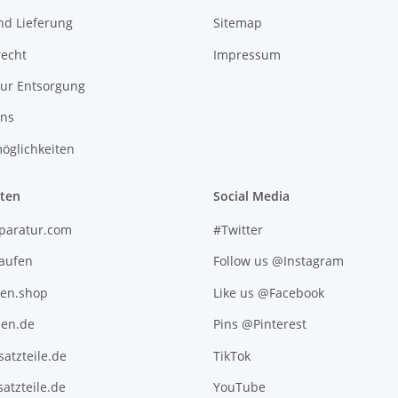
nd Lieferung
Sitemap
recht
Impressum
zur Entsorgung
uns
öglichkeiten
iten
Social Media
paratur.com
#Twitter
kaufen
Follow us @Instagram
ten.shop
Like us @Facebook
en.de
Pins @Pinterest
atzteile.de
TikTok
atzteile.de
YouTube