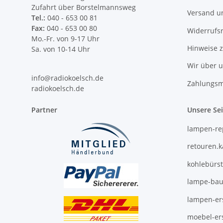
Zufahrt über Borstelmannsweg
Versand u
Tel.:
040 - 653 00 81
Fax:
040 - 653 00 80
Widerrufs
Mo.-Fr. von 9-17 Uhr
Hinweise 
Sa. von 10-14 Uhr
Wir über 
info@radiokoelsch.de
Zahlungsm
radiokoelsch.de
Partner
Unsere Se
lampen-re
retouren.
kohlebürs
lampe-bau
lampen-ers
moebel-ers