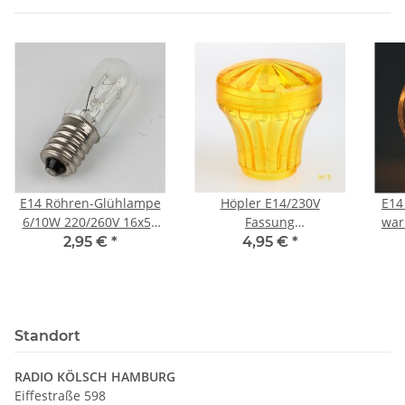
E14 Röhren-Glühlampe
Höpler E14/230V
E14
6/10W 220/260V 16x54
Fassung
war
mm
Diamantschliffkappen-
2,95 €
*
4,95 €
*
Set gelb Schausteller
Kirmes Beleuchtung
Standort
RADIO KÖLSCH HAMBURG
Eiffestraße 598