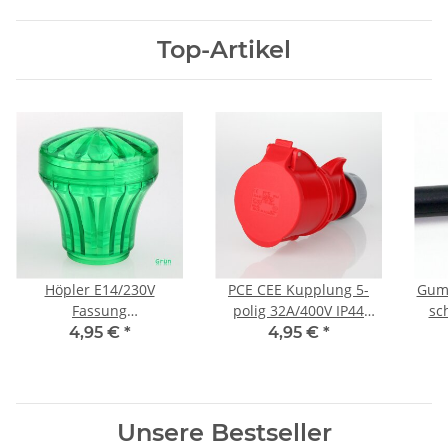
Top-Artikel
Höpler E14/230V
PCE CEE Kupplung 5-
Gumm
Fassung
polig 32A/400V IP44
sc
Diamantschliffkappen-
rot/grau
4,95 €
*
4,95 €
*
Set grün Schausteller
Kirmes Beleuchtung
Unsere Bestseller