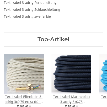
Textilkabel 3-adrig Pendelleitung
Textilkabel 3-adrig Schlauchleitung
Textilkabel 3-adrig zweifarbig
Top-Artikel
Textilkabel Elfenbein 3-
Textilkabel Marineblau
Tex
adrig 3x0,75 extra dünn
3-adrig 3x0,75
für innere Verkabelung
Schlauchleitung 3G 0,75
Schl
3,95 €
*
3,15 €
*