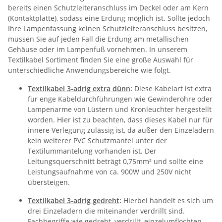
bereits einen Schutzleiteranschluss im Deckel oder am Kern
(Kontaktplatte), sodass eine Erdung möglich ist. Sollte jedoch
Ihre Lampenfassung keinen Schutzleiteranschluss besitzen,
müssen Sie auf jeden Fall die Erdung am metallischen
Gehäuse oder im Lampenfuß vornehmen. In unserem
Textilkabel Sortiment finden Sie eine große Auswahl für
unterschiedliche Anwendungsbereiche wie folgt.
Textilkabel 3-adrig extra dünn
:
Diese Kabelart ist extra
für enge Kabeldurchführungen wie Gewinderohre oder
Lampenarme von Lüstern und Kronleuchter hergestellt
worden. Hier ist zu beachten, dass dieses Kabel nur für
innere Verlegung zulässig ist, da außer den Einzeladern
kein weiterer PVC Schutzmantel unter der
Textilummantelung vorhanden ist. Der
Leitungsquerschnitt beträgt 0,75mm² und sollte eine
Leistungsaufnahme von ca. 900W und 250V nicht
übersteigen.
Textilkabel 3-adrig gedreht
:
Hierbei handelt es sich um
drei Einzeladern die miteinander verdrillt sind.
Fachbegriffe wie gedreht, verdrillt, einzelumflochten