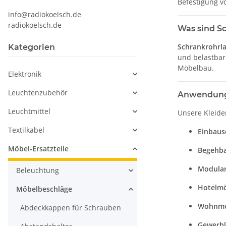
Befestigung v
info@radiokoelsch.de
radiokoelsch.de
Was sind S
Schrankrohrl
Kategorien
und belastbar
Möbelbau.
Elektronik
Leuchtenzubehör
Anwendung
Leuchtmittel
Unsere Kleide
Textilkabel
Einbaus
Möbel-Ersatzteile
Begehba
Modular
Beleuchtung
Hotelmö
Möbelbeschläge
Wohnmob
Abdeckkappen für Schrauben
Gewerbl