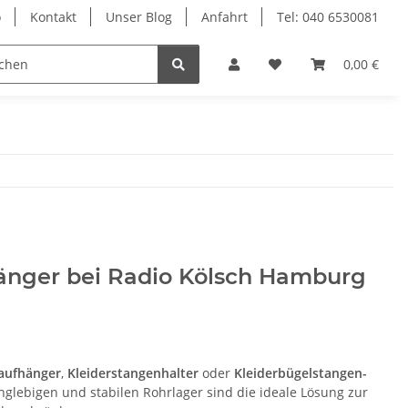
o
Kontakt
Unser Blog
Anfahrt
Tel: 040 6530081
Ersatzteile
Retouren-Shop
0,00 €
hänger bei Radio Kölsch Hamburg
aufhänger
,
Kleiderstangenhalter
oder
Kleiderbügelstangen-
nglebigen und stabilen Rohrlager sind die ideale Lösung zur