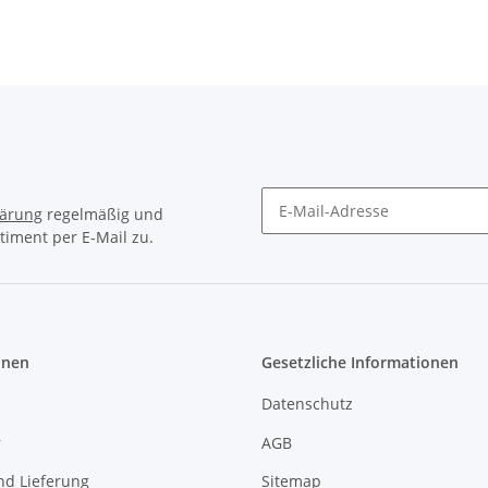
chrankrohr
Schrankrohr
Zapfen für
Sch
rund 20mm
oval 30x15mm
Schrankrohr
ru
nststoff weiß
zum Schrauben
oval 30x15mm
Kunst
vernickelt
vernickelt
lärung
regelmäßig und
timent per E-Mail zu.
Newsletter Abonnieren
onen
Gesetzliche Informationen
Datenschutz
r
AGB
nd Lieferung
Sitemap