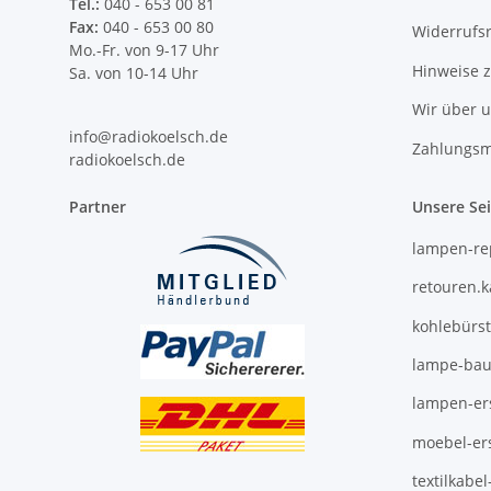
Tel.:
040 - 653 00 81
Fax:
040 - 653 00 80
Widerrufs
Mo.-Fr. von 9-17 Uhr
Hinweise 
Sa. von 10-14 Uhr
Wir über 
info@radiokoelsch.de
Zahlungsm
radiokoelsch.de
Partner
Unsere Se
lampen-re
retouren.
kohlebürs
lampe-bau
lampen-ers
moebel-ers
textilkabe