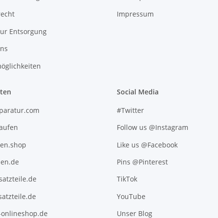
recht
Impressum
zur Entsorgung
uns
öglichkeiten
iten
Social Media
paratur.com
#Twitter
kaufen
Follow us @Instagram
ten.shop
Like us @Facebook
en.de
Pins @Pinterest
atzteile.de
TikTok
atzteile.de
YouTube
l-onlineshop.de
Unser Blog