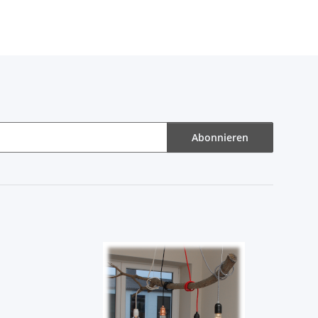
rankrohr
Schrankrohr
Schrankrohr
nd 18mm
oval 30x15mm
rund 30mm
stoff weiß
verchromt
Edelstahl
Abonnieren