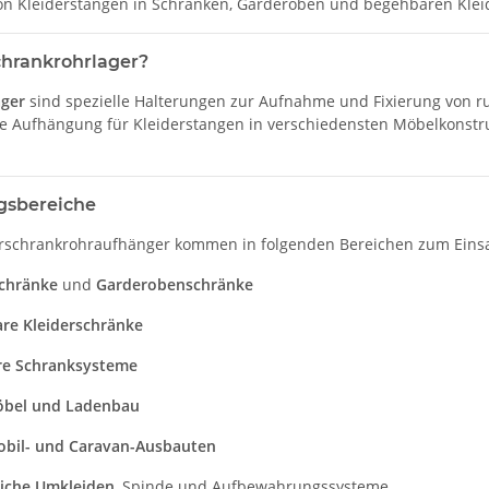
on Kleiderstangen in Schränken, Garderoben und begehbaren Klei
chrankrohrlager?
ager
sind spezielle Halterungen zur Aufnahme und Fixierung von ru
e Aufhängung für Kleiderstangen in verschiedensten Möbelkonstru
sbereiche
rschrankrohraufhänger kommen in folgenden Bereichen zum Einsa
chränke
und
Garderobenschränke
re Kleiderschränke
e Schranksysteme
bel und Ladenbau
il- und Caravan-Ausbauten
iche Umkleiden
, Spinde und Aufbewahrungssysteme