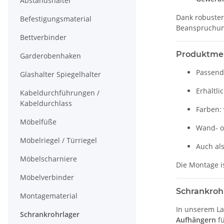
Abstandshalter
Dank robuster
Befestigungsmaterial
Beanspruchun
Bettverbinder
Produktmer
Garderobenhaken
Passend
Glashalter Spiegelhalter
Erhältli
Kabeldurchführungen /
Kabeldurchlass
Farben:
Möbelfüße
Wand- o
Möbelriegel / Türriegel
Auch als
Möbelscharniere
Die Montage is
Möbelverbinder
Schrankroh
Montagematerial
In unserem L
Schrankrohrlager
Aufhängern
fü