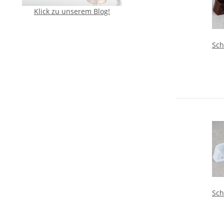
Klick zu unserem Blog!
Sch
Kle
H
S
Sch
Kle
H