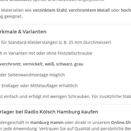
 Materialien wie
verzinktem Stahl
,
verchromtem Metall
oder
hoch
g geeignet.
kmale & Varianten
 für Standard-Kleiderstangen (z. B. 25 mm Durchmesser)
ch in Varianten mit oder ohne Feststellschraube
verchromt
,
vernickelt
,
weiß
,
schwarz
,
grau
der Seitenwandmontage möglich
 Endlager oder Mittelauflager erhältlich
t einfach und erfolgt mit wenigen Schrauben. Für zusätzliche Stabi
rlager bei Radio Kölsch Hamburg kaufen
adengeschäft in
Hamburg Hamm
oder direkt in unserem
Online-S
r jede Anwendung. Vertrauen Sie auf Qualität und persönliche B