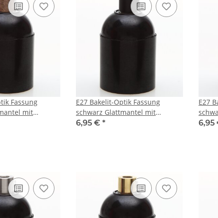
ptik Fassung
E27 Bakelit-Optik Fassung
E27 B
mantel mit
schwarz Glattmantel mit
schwa
ugentlaster Metall antik fume
Zugentlaster Metall schwarz
Zugen
6,95 €
*
6,95