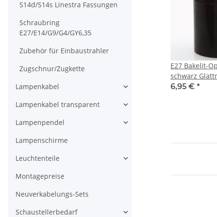
S14d/S14s Linestra Fassungen
Schraubring
E27/E14/G9/G4/GY6,35
Zubehör für Einbaustrahler
E27 Bakelit-O
Zugschnur/Zugkette
schwarz Glatt
Zugentlaster 
Lampenkabel
6,95 €
*
edelstahloptik
Lampenkabel transparent
Lampenpendel
Lampenschirme
Leuchtenteile
Montagepreise
Neuverkabelungs-Sets
Schaustellerbedarf