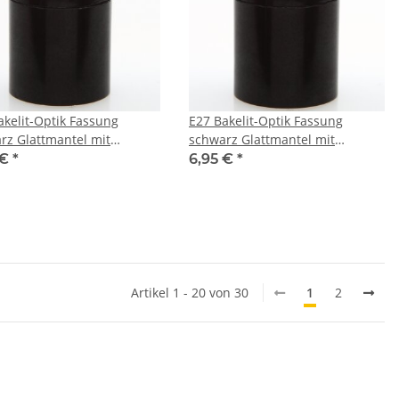
akelit-Optik Fassung
E27 Bakelit-Optik Fassung
rz Glattmantel mit
schwarz Glattmantel mit
tlaster Metall Messing
Zugentlaster Metall verkupfert
 €
*
6,95 €
*
andelt
Artikel 1 - 20 von 30
1
2