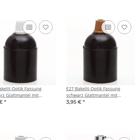
akelit-Optik Fassung
E27 Bakelit-Optik Fassung
rz Glattmantel mit
schwarz Glattmantel mit
tlaster Kunststoff weiss
Zugentlaster Kunststoff gold
 €
*
3,95 €
*
chverbindung
Quetschverbindung