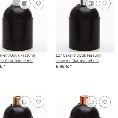
akelit-Optik Fassung
E27 Bakelit-Optik Fassung
rz Glattmantel mit
schwarz Glattmantel mit
tlaster Metall weiss
Zugentlaster Metall chrom
 €
*
6,95 €
*