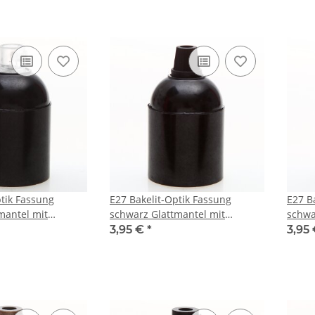
ptik Fassung
E27 Bakelit-Optik Fassung
E27 B
mantel mit
schwarz Glattmantel mit
schwa
Kunststoff
Zugentlaster Kunststoff schwarz
Zugen
3,95 €
*
3,95
Quetschverbindung
Quets