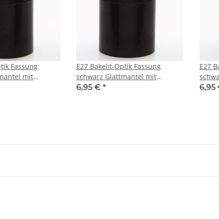
ptik Fassung
E27 Bakelit-Optik Fassung
E27 B
mantel mit
schwarz Glattmantel mit
schwa
Metall
Zugentlaster Metall Messing
Zugen
6,95 €
*
6,95
poliert
unbeh