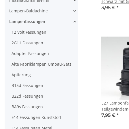
Installationsmaterial
schwarz mit G
IG 250V/4A ink
3,95 €
*
Lampen-Baldachine
Lampenfassungen
12 Volt Fassungen
2G11 Fassungen
Adapter Fassungen
Alte Fabriklampen Umbau-Sets
Aptierung
B15d Fassungen
B22d Fassungen
E27 Lampenfa
BA9s Fassungen
Teilgewindema
Schraubring, 
7,95 €
*
E14 Fassungen Kunststoff
Wippschalter 
schwarz
E14 Fassungen Metall