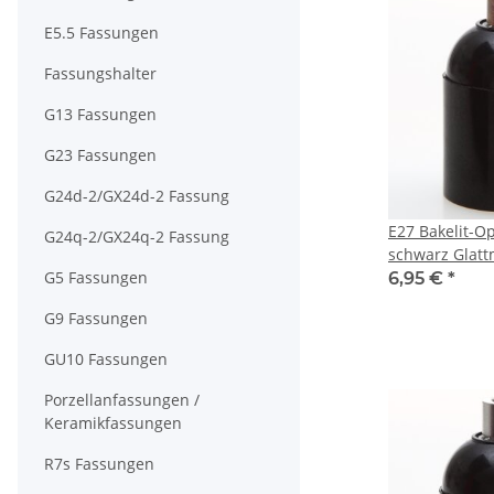
E5.5 Fassungen
Fassungshalter
G13 Fassungen
G23 Fassungen
G24d-2/GX24d-2 Fassung
E27 Bakelit-O
G24q-2/GX24q-2 Fassung
schwarz Glatt
G5 Fassungen
Z
6,95 €
*
G9 Fassungen
GU10 Fassungen
Porzellanfassungen /
Keramikfassungen
R7s Fassungen