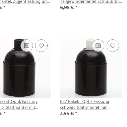
mantel, Zugentlastung und
Teilgewindemantel Schraubring
chalter
und Wippschalter
 €
*
6,95 €
*
stoff/Thermoplast schwarz
Kunststoff/Thermoplast schwarz
akelit-Optik Fassung
E27 Bakelit-Optik Fassung
rz Glattmantel mit
schwarz Glattmantel mit
tlaster Kunststoff schwarz
Zugentlaster Kunststoff weiß
 €
*
3,95 €
*