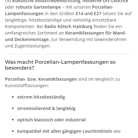
Ob
klassische Industriebeleuchtung
,
moderne DIY-Leuchte
oder
robuste Gartenlampe
– mit unseren
Porzellan-
Lampenfassungen
in den Größen
E14 und E27
setzen Sie auf
langlebige, hitzebeständige und vielseitig einsetzbare
Komponenten. Bei
Radio Kölsch Hamburg
finden Sie ein
umfangreiches Sortiment an
Keramikfassungen für Wand-
und Deckenmontage
, zur Verwendung mit Gewinderohren
und Zugentlastungen.
Was macht Porzellan-Lampenfassungen so
besonders?
Porzellan- bzw. Keramikfassungen
sind im Vergleich zu
Kunststofffassungen:
extrem hitzebeständig
stromisolierend & langlebig
optisch klassisch oder industrial
kompatibel mit allen gängigen Leuchtmitteln
wie