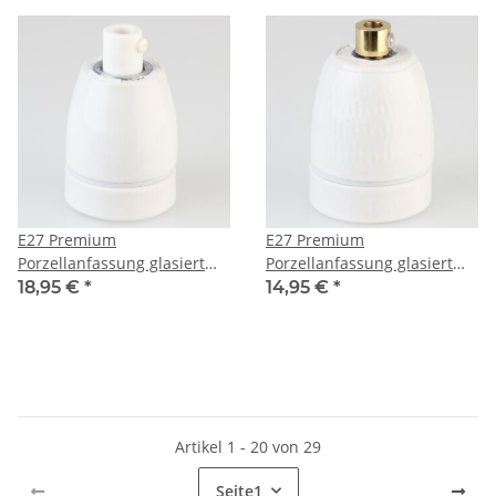
E27 Premium
E27 Premium
Porzellanfassung glasiert
Porzellanfassung glasiert
mit Kabel Zugentlastung
mit Kabel Zugentlastung
18,95 €
*
14,95 €
*
M13x1 weiß 250V/4A
Messing 250V/4A
Artikel 1 - 20 von 29
Seite
1