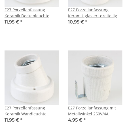
E27 Porzellanfassung
E27 Porzellanfassung
Keramik Deckenleuchte
Keramik glasiert dreiteilig
gerade 250V/4A
mit Aufhängung 250V/4A
11,95 €
*
10,95 €
*
E27 Porzellanfassung
E27 Porzellanfassung mit
Keramik Wandleuchte
Metallwinkel 250V/4A
abgewinkelt 250V/4A
11,95 €
*
4,95 €
*