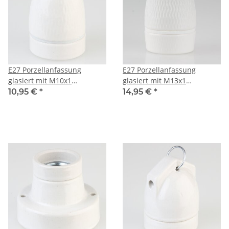
E27 Porzellanfassung
E27 Porzellanfassung
glasiert mit M10x1
glasiert mit M13x1
Innengewinde und
Innengewinde 250V/4A mit
10,95 €
*
14,95 €
*
Erdungspol 250V/4A
Erdungspol