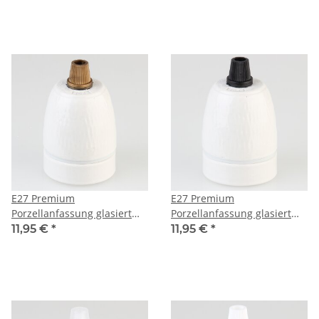
E27 Premium
E27 Premium
Porzellanfassung glasiert
Porzellanfassung glasiert
mit Kabel Rändel
mit Kabel Rändel
11,95 €
*
11,95 €
*
Zugentlastung Kunststoff
Zugentlastung Kunststoff
gold 250V/4A
schwarz 250V/4A