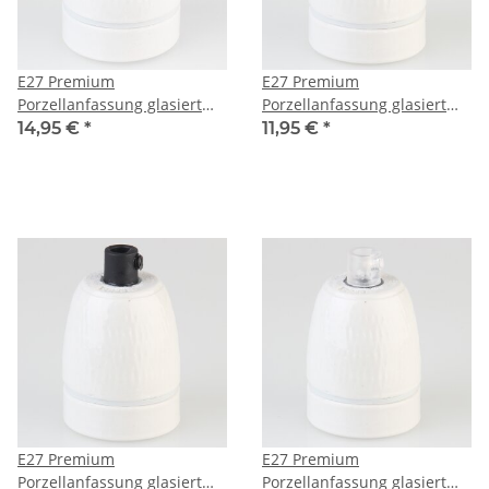
E27 Premium
E27 Premium
Porzellanfassung glasiert
Porzellanfassung glasiert
mit Kabel Rändel
mit Kabel Zugentlastung
14,95 €
*
11,95 €
*
Zugentlastung Messing
Kunststoff gold 250V/4A
250V/4A
E27 Premium
E27 Premium
Porzellanfassung glasiert
Porzellanfassung glasiert