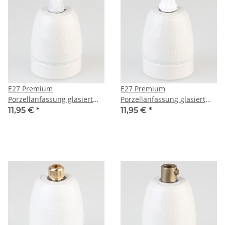
E27 Premium
E27 Premium
Porzellanfassung glasiert
Porzellanfassung glasiert
mit Kabel Rändel
mit Kabel Rändel
11,95 €
*
11,95 €
*
Zugentlastung Kunststoff
Zugentlastung Kunststoff
transparent 250V/4A
weiß 250V/4A