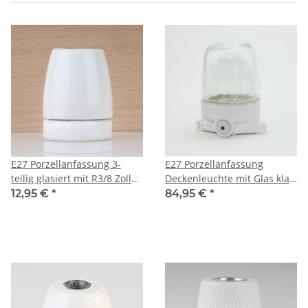
E27 Porzellanfassung 3-
E27 Porzellanfassung
teilig glasiert mit R3/8 Zoll
Deckenleuchte mit Glas klar
Innengewinde 250V/4A
100W 174x112 mm
12,95 €
*
84,95 €
*