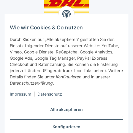
Unsere Seiten
Wie wir Cookies & Co nutzen
Social Media
Durch Klicken auf „Alle akzeptieren“ gestatten Sie den
Einsatz folgender Dienste auf unserer Website: YouTube,
Unsere Dienstleistungen
Vimeo, Google Dienste, ReCaptcha, Google Analytics,
Google Ads, Google Tag Manager, PayPal Express
Lampenreparatur
Checkout und Ratenzahlung. Sie können die Einstellung
jederzeit ändern (Fingerabdruck-Icon links unten). Weitere
Lichtservice für Senioren
Details finden Sie unter
Konfigurieren
und in unserer
Datenschutzerklärung
.
Vertrag widerrufen
Impressum
|
Datenschutz
Alle akzeptieren
* Alle Preise inkl. gesetzlicher USt., ** siehe Lieferbedingungen, zzgl.
Konfigurieren
Versand