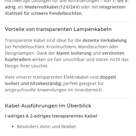
hochwertige Lösungen für alle Anforderungen – von
1- bis 5-
adrig
, als
Niedervoltkabel (12 V/24 V)
oder mit
integriertem
Stahlseil für schwere Pendelleuchten
.
Vorteile von transparenten Lampenkabeln
Transparente Kabel sind ideal für die
dezente Verkabelung
bei Pendelleuchten, Kronleuchtern, Wandleuchten oder
Designlampen. Dank der
klaren Isolierung
und
verzinnten
Kupferadern
wirken sie fast unsichtbar und stören nicht das
Design Ihrer Leuchte.
Viele unserer transparenten Elektrokabel sind
doppelt
isoliert und hitzebeständig
, perfekt geeignet für
anspruchsvolle Anwendungen im Innenbereich.
Kabel-Ausführungen im Überblick
1-adriges & 2-adriges transparentes Kabel
Besonders dünn und flexibel