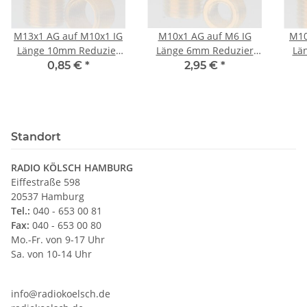
M13x1 AG auf M10x1 IG
M10x1 AG auf M6 IG
M10
Länge 10mm Reduzier
Länge 6mm Reduzier
Lä
Gewinde-Adapter
Gewinde-Adapter
G
0,85 €
*
2,95 €
*
Messing
Messing
Standort
RADIO KÖLSCH HAMBURG
Eiffestraße 598
20537 Hamburg
Tel.:
040 - 653 00 81
Fax:
040 - 653 00 80
Mo.-Fr. von 9-17 Uhr
Sa. von 10-14 Uhr
info@radiokoelsch.de