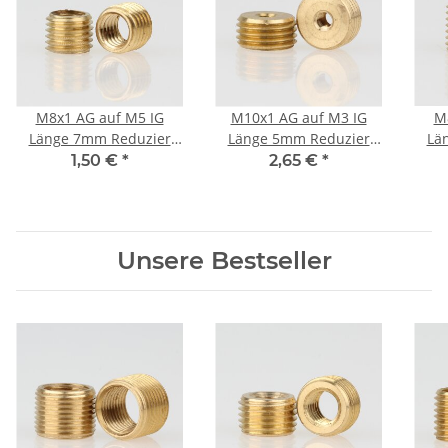
M8x1 AG auf M5 IG
M10x1 AG auf M3 IG
M
Länge 7mm Reduzier
Länge 5mm Reduzier
Lä
Gewinde-Adapter
Gewinde-Adapter
G
1,50 €
*
2,65 €
*
Messing
Messing
Unsere Bestseller