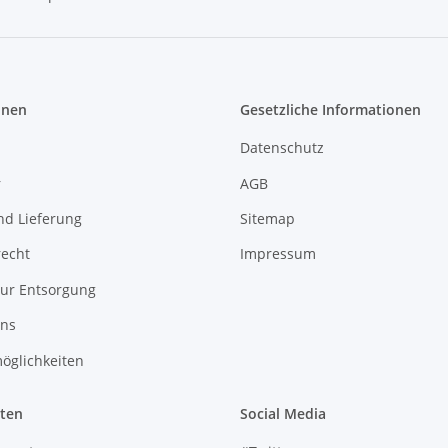
Newsletter Abonnieren
onen
Gesetzliche Informationen
Datenschutz
r
AGB
nd Lieferung
Sitemap
recht
Impressum
zur Entsorgung
uns
öglichkeiten
iten
Social Media