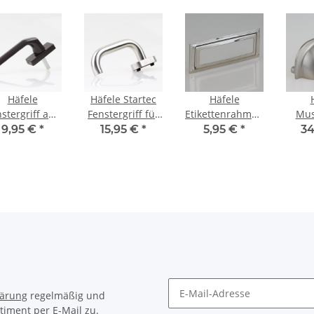
Häfele
Häfele Startec
Häfele
stergriff aus
Fenstergriff für
Etikettenrahmen
Mus
uminium für
Drehkippfenster
65x24mm
Sch
9,95 €
*
15,95 €
*
5,95 €
*
34
hkippfenster
145x60mm
vernickelt
10
127x56mm
Edelstahl matt
Lochabstand
Nicke
braun
60x18mm
Loc
lärung
regelmäßig und
timent per E-Mail zu.