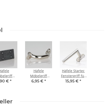
l
Häfele
Häfele
Häfele Startec
belgriff
Möbelgriff
Fenstergriff für
ckelgriff
Bogengriff Stahl
Drehkippfenster
,90 €
*
6,95 €
*
15,95 €
*
enfarben
Lochabstand
135x60mm
 Used Look
99mm
Edelstahl matt
habstand
eller
30mm