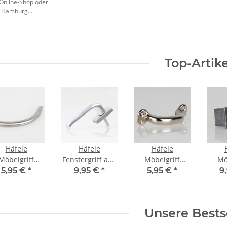
 Online-Shop oder
 Hamburg...
Top-Artike
Häfele
Häfele
Häfele
Möbelgriff
Fenstergriff aus
Möbelgriff
Mö
Bogengriff
Aluminium für
Bogengriff Stahl
So
5,95 €
*
9,95 €
*
5,95 €
*
9
115x30mm
Drehkippfenster
Lochabstand
eis
elstahl matt
127x56mm
73mm
antik
silberfarben
Loc
Unsere Bests