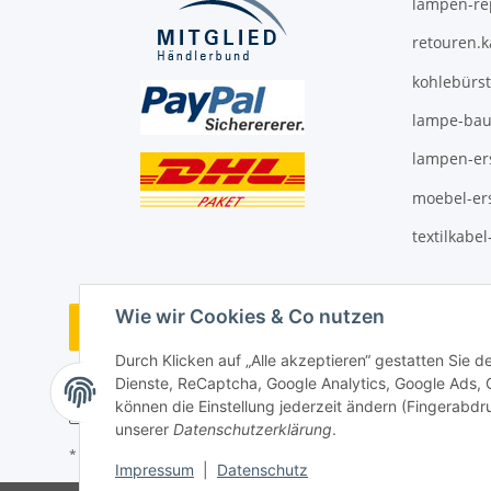
lampen-re
retouren.
kohlebürs
lampe-bau
lampen-ers
moebel-ers
textilkabe
Wie wir Cookies & Co nutzen
Vertrag widerrufen
Durch Klicken auf „Alle akzeptieren“ gestatten Sie 
Dienste, ReCaptcha, Google Analytics, Google Ads,
können die Einstellung jederzeit ändern (Fingerabdru
unserer
Datenschutzerklärung
.
* Alle Preise inkl. gesetzlicher USt., ** siehe Lieferbedingungen, zzgl
Impressum
|
Datenschutz