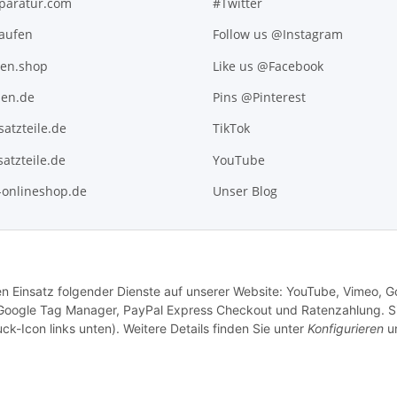
paratur.com
#Twitter
kaufen
Follow us @Instagram
ten.shop
Like us @Facebook
en.de
Pins @Pinterest
atzteile.de
TikTok
atzteile.de
YouTube
l-onlineshop.de
Unser Blog
den Einsatz folgender Dienste auf unserer Website: YouTube, Vimeo, G
 Google Tag Manager, PayPal Express Checkout und Ratenzahlung. S
ck-Icon links unten). Weitere Details finden Sie unter
Konfigurieren
un
.
Versand