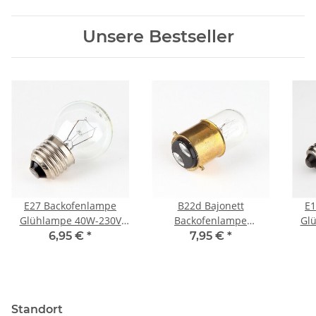
Unsere Bestseller
E27 Backofenlampe
B22d Bajonett
E1
Glühlampe 40W-230V
Backofenlampe
Gl
300 Grad Länge 70 mm
15W/230V Länge 50 mm
300
6,95 €
*
7,95 €
*
Standort