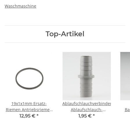
Waschmaschine
Top-Artikel
19x1x1mm Ersatz-
Ablaufschlauchverbinder
Riemen Antriebsriemen
Ablaufschlauch-
Ba
Laderiemen
Verbindung gerade
230
12,95 €
*
1,95 €
*
Videoriemen kantig
21x21mm