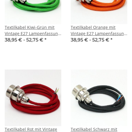
Textilkabel Kiwi-Grün mit
Textilkabel Orange mit
Vintage E27 Lampenfassung
Vintage E27 Lampenfassung
Messing vernickelt und 2
Messing vernickelt und 2
38,95 € -
52,75 €
*
38,95 € -
52,75 €
*
Schraubringe 1-5m
Schraubringe 1-5m
Textilkabel Rot mit Vintage
Textilkabel Schwarz mit