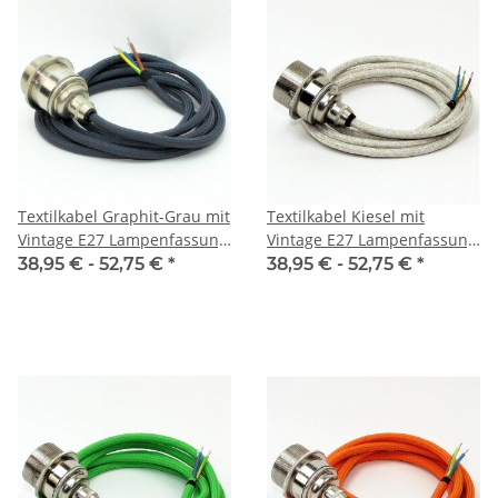
Textilkabel Graphit-Grau mit
Textilkabel Kiesel mit
Vintage E27 Lampenfassung
Vintage E27 Lampenfassung
Messing vernickelt und 2
Messing vernickelt und 2
38,95 € -
52,75 €
*
38,95 € -
52,75 €
*
Schraubringe 1-5m
Schraubringe 1-5m