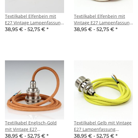
Textilkabel Elfenbein mit
Textilkabel Elfenbein mit
E27 Vintage Lampenfassung
Vintage E27 Lampenfassung
Messing mit 2 Schraubringe
Messing vernickelt und 2
38,95 € -
52,75 €
*
38,95 € -
52,75 €
*
1-5 Meter
Schraubringe 1-5m
Textilkabel Englisch-Gold
Textilkabel Gelb mit Vintage
mit Vintage E27
E27 Lampenfassung
Lampenfassung Messing
Messing vernickelt und 2
38,95 € -
52,75 €
*
38,95 € -
52,75 €
*