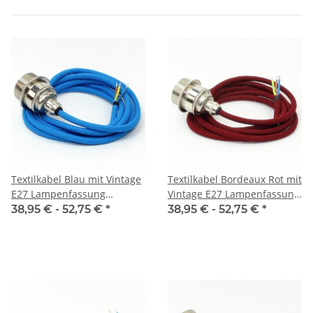
Textilkabel Blau mit Vintage
Textilkabel Bordeaux Rot mit
E27 Lampenfassung
Vintage E27 Lampenfassung
Messing vernickelt und 2
Messing vernickelt und 2
38,95 € -
52,75 €
*
38,95 € -
52,75 €
*
Schraubringe 1-5m
Schraubringe 1-5m