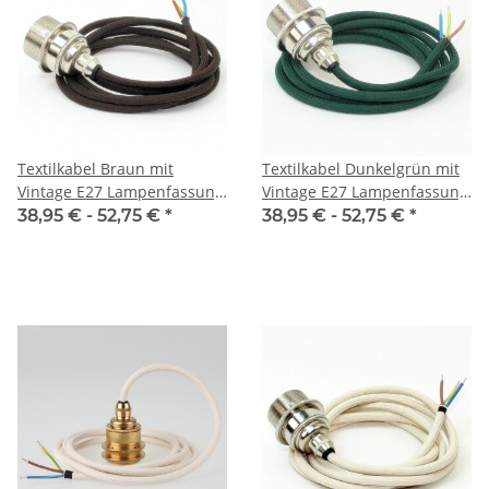
Textilkabel Braun mit
Textilkabel Dunkelgrün mit
Vintage E27 Lampenfassung
Vintage E27 Lampenfassung
Messing vernickelt und 2
Messing vernickelt und 2
38,95 € -
52,75 €
*
38,95 € -
52,75 €
*
Schraubringe 1-5m
Schraubringe 1-5m