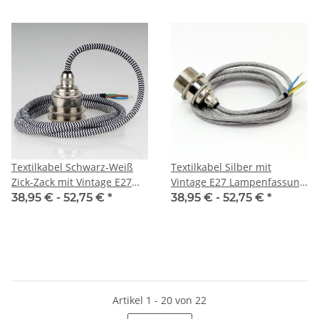
Textilkabel Schwarz-Weiß
Textilkabel Silber mit
Zick-Zack mit Vintage E27
Vintage E27 Lampenfassung
Lampenfassung Messing
Messing vernickelt und 2
38,95 € -
52,75 €
*
38,95 € -
52,75 €
*
vernickelt und 2
Schraubringe 1-5m
Schraubringe 1-5m
Artikel 1 - 20 von 22