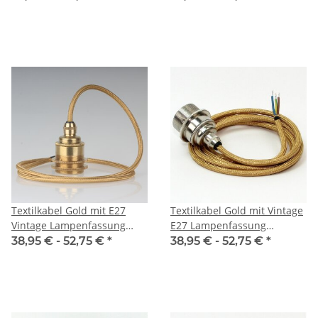
vernickelt und 2
Schraubringe 1-5m
Schraubringe 1-5m
Textilkabel Gold mit E27
Textilkabel Gold mit Vintage
Vintage Lampenfassung
E27 Lampenfassung
Messing mit 2 Schraubringe
Messing vernickelt und 2
38,95 € -
52,75 €
*
38,95 € -
52,75 €
*
1-5m
Schraubringe 1-5m