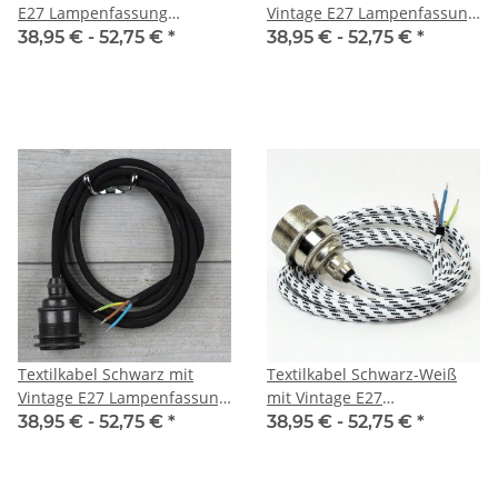
E27 Lampenfassung
Vintage E27 Lampenfassung
Messing vernickelt und 2
Messing vernickelt und 2
38,95 € -
52,75 €
*
38,95 € -
52,75 €
*
Schraubringe 1-5m
Schraubringe 1-5m
Textilkabel Schwarz mit
Textilkabel Schwarz-Weiß
Vintage E27 Lampenfassung
mit Vintage E27
Metall Tiffany und 2
Lampenfassung Messing
38,95 € -
52,75 €
*
38,95 € -
52,75 €
*
Schraubringe 1-5m
vernickelt und 2
Schraubringe 1-5m