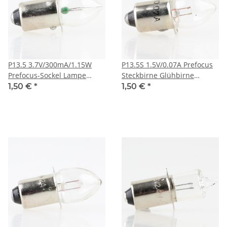
P13.5 3.7V/300mA/1.15W
P13.5S 1.5V/0.07A Prefocus
Prefocus-Sockel Lampe
Steckbirne Glühbirne
Glühbirne Olivenform
30x10mm
1,50 €
*
1,50 €
*
30x13mm