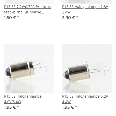
P13.5S 7.2V/0.72A Prefocus
P13.5S Halogenlampe 2.8V
Steckbirne Glühbirne
2.4W
30x10mm
1,50 €
*
3,90 €
*
P13.5S Halogenlampe
P13.5S Halogenlampe 5.2V
4.0V/3.4W
4.4W
1,95 €
*
1,95 €
*