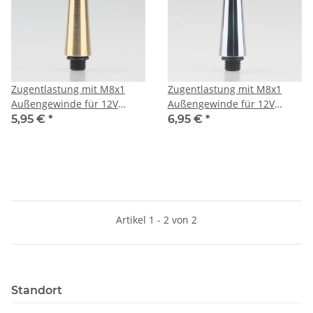
Zugentlastung mit M8x1
Zugentlastung mit M8x1
Außengewinde für 12V
Außengewinde für 12V
Niedervolt-Kabel 13x45mm
Niedervolt-Kabel 13x45mm
5,95 €
*
6,95 €
*
Messing roh
Messing verchromt
Artikel 1 - 2 von 2
Standort