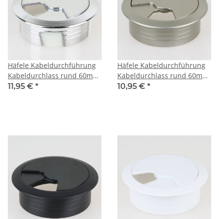
Häfele Kabeldurchführung
Häfele Kabeldurchführung
Kabeldurchlass rund 60mm
Kabeldurchlass rund 60mm
Kunststoff chrom
Kunststoff Edelstahloptik
11,95 €
*
10,95 €
*