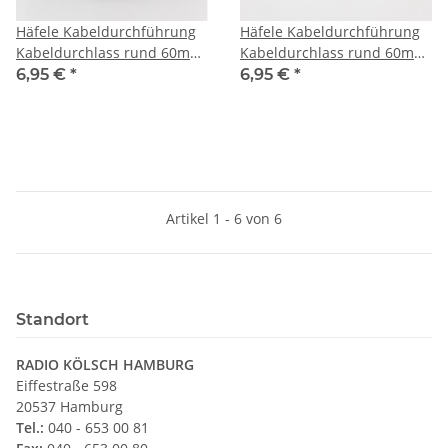
Häfele Kabeldurchführung
Häfele Kabeldurchführung
Kabeldurchlass rund 60mm
Kabeldurchlass rund 60mm
Kunststoff schwarz
Kunststoff weiß
6,95 €
*
6,95 €
*
Artikel 1 - 6 von 6
Standort
RADIO KÖLSCH HAMBURG
Eiffestraße 598
20537 Hamburg
Tel.:
040 - 653 00 81