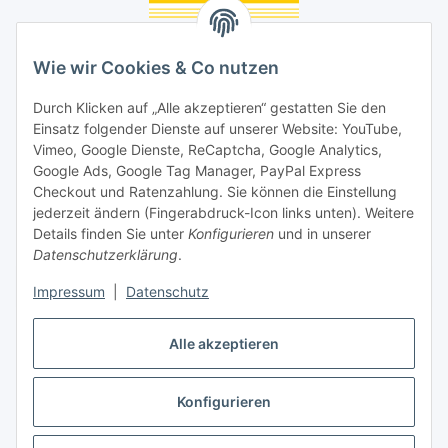
Unsere Seiten
Wie wir Cookies & Co nutzen
Social Media
Durch Klicken auf „Alle akzeptieren“ gestatten Sie den
Einsatz folgender Dienste auf unserer Website: YouTube,
Unsere Dienstleistungen
Vimeo, Google Dienste, ReCaptcha, Google Analytics,
Google Ads, Google Tag Manager, PayPal Express
Lampenreparatur
Checkout und Ratenzahlung. Sie können die Einstellung
jederzeit ändern (Fingerabdruck-Icon links unten). Weitere
Lichtservice für Senioren
Details finden Sie unter
Konfigurieren
und in unserer
Datenschutzerklärung
.
Vertrag widerrufen
Impressum
|
Datenschutz
Alle akzeptieren
* Alle Preise inkl. gesetzlicher USt., ** siehe Lieferbedingungen, zzgl.
Konfigurieren
Versand