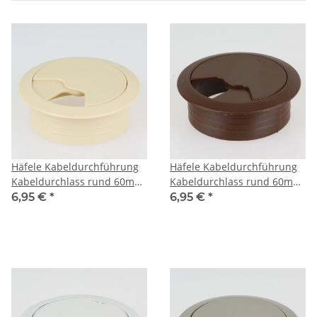
Häfele Kabeldurchführung
Häfele Kabeldurchführung
Kabeldurchlass rund 60mm
Kabeldurchlass rund 60mm
Kunststoff beige
Kunststoff braun
6,95 €
*
6,95 €
*