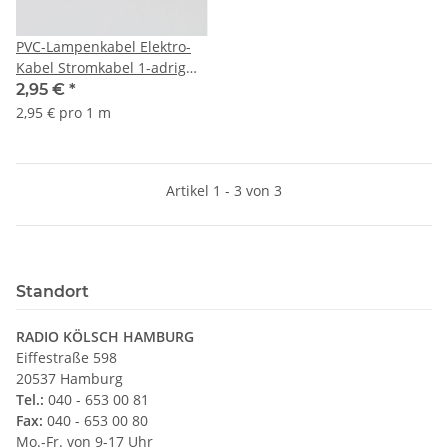
PVC-Lampenkabel Elektro-
Kabel Stromkabel 1-adrig
1x0,75mm² transparent PTFE
2,95 €
*
Teflon Litzenkabel
2,95 € pro 1 m
Artikel 1 - 3 von 3
Standort
RADIO KÖLSCH HAMBURG
Eiffestraße 598
20537 Hamburg
Tel.:
040 - 653 00 81
Fax:
040 - 653 00 80
Mo.-Fr. von 9-17 Uhr