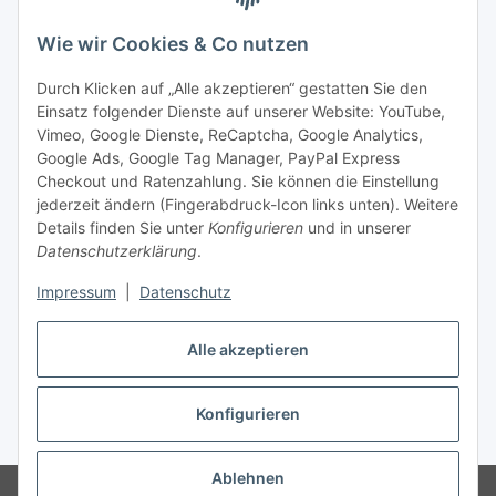
Unsere Seiten
Wie wir Cookies & Co nutzen
Social Media
Durch Klicken auf „Alle akzeptieren“ gestatten Sie den
Einsatz folgender Dienste auf unserer Website: YouTube,
Unsere Dienstleistungen
Vimeo, Google Dienste, ReCaptcha, Google Analytics,
Google Ads, Google Tag Manager, PayPal Express
Lampenreparatur
Checkout und Ratenzahlung. Sie können die Einstellung
jederzeit ändern (Fingerabdruck-Icon links unten). Weitere
Lichtservice für Senioren
Details finden Sie unter
Konfigurieren
und in unserer
Datenschutzerklärung
.
Vertrag widerrufen
Impressum
|
Datenschutz
Alle akzeptieren
* Alle Preise inkl. gesetzlicher USt., ** siehe Lieferbedingungen, zzgl.
Konfigurieren
Versand
Ablehnen
© 2021 www.radiokoelsch.de
Besucherzähler: 6455212
Onlineshop für