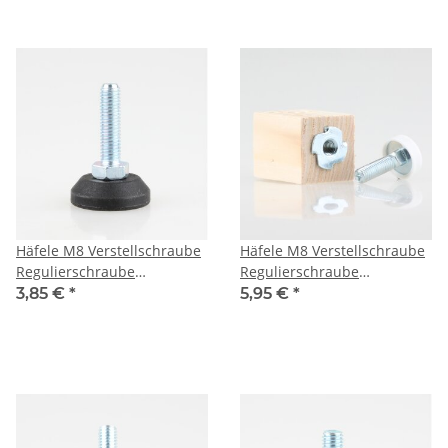
Fußteller drehbar 50mm
Häfele M8 Verstellschraube
Häfele M8 Verstellschraube
Regulierschraube
Regulierschraube
Stellschraube Stellfuß
Stellschraube Stellfuß
3,85 €
*
5,95 €
*
Möbelfuß 30mm
Möbelfuß mit Holzklotz
55x35mm