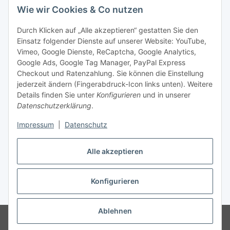
Wie wir Cookies & Co nutzen
Social Media
Durch Klicken auf „Alle akzeptieren“ gestatten Sie den
Einsatz folgender Dienste auf unserer Website: YouTube,
Unsere Dienstleistungen
Vimeo, Google Dienste, ReCaptcha, Google Analytics,
Google Ads, Google Tag Manager, PayPal Express
Lampenreparatur
Checkout und Ratenzahlung. Sie können die Einstellung
jederzeit ändern (Fingerabdruck-Icon links unten). Weitere
Lichtservice für Senioren
Details finden Sie unter
Konfigurieren
und in unserer
Datenschutzerklärung
.
Vertrag widerrufen
Impressum
|
Datenschutz
Alle akzeptieren
* Alle Preise inkl. gesetzlicher USt., ** siehe Lieferbedingungen, zzgl.
Konfigurieren
Versand
Ablehnen
© 2021 www.radiokoelsch.de
Besucherzähler: 6430945
Onlineshop für
Endkunden und Wiederverkäufer