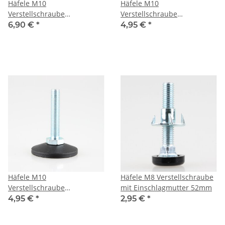
Häfele M10
Häfele M10
Verstellschraube
Verstellschraube
Regulierschraube
Regulierschraube
6,90 €
*
4,95 €
*
Stellschraube Stellfuß
Stellschraube Stellfuß
Möbelfuß mit Kugelgelenk
Möbelfuß mit Kunststoff
45mm
Fußteller 50mm
Häfele M10
Häfele M8 Verstellschraube
Verstellschraube
mit Einschlagmutter 52mm
Regulierschraube
4,95 €
*
2,95 €
*
Stellschraube Stellfuß
Möbelfuß mit Kunststoff