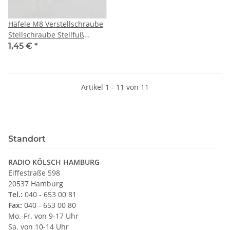
Häfele M8 Verstellschraube
Stellschraube Stellfuß
Möbelfuß mit Muffe
1,45 €
*
Artikel 1 - 11 von 11
Standort
RADIO KÖLSCH HAMBURG
Eiffestraße 598
20537 Hamburg
Tel.:
040 - 653 00 81
Fax:
040 - 653 00 80
Mo.-Fr. von 9-17 Uhr
Sa. von 10-14 Uhr