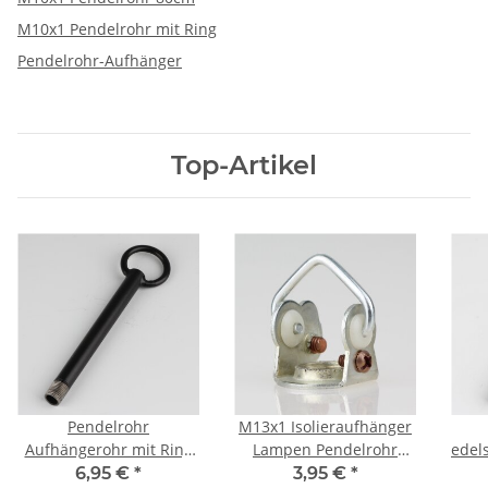
M10x1 Pendelrohr mit Ring
Pendelrohr-Aufhänger
Top-Artikel
Pendelrohr
M13x1 Isolieraufhänger
Aufhängerohr mit Ring
Lampen Pendelrohr
edel
schwarz 120mm
Aufhänger beweglicher
6,95 €
*
3,95 €
*