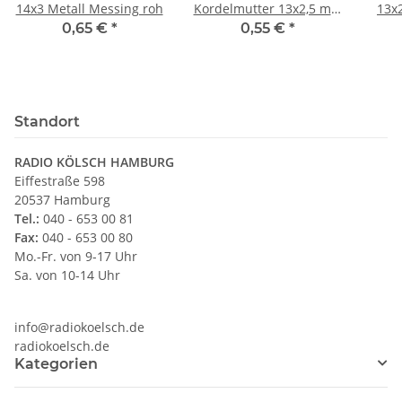
14x3 Metall Messing roh
Kordelmutter 13x2,5 mm
13x
Messing roh
0,65 €
*
0,55 €
*
Standort
RADIO KÖLSCH HAMBURG
Eiffestraße 598
20537 Hamburg
Tel.:
040 - 653 00 81
Fax:
040 - 653 00 80
Mo.-Fr. von 9-17 Uhr
Sa. von 10-14 Uhr
info@radiokoelsch.de
radiokoelsch.de
Kategorien