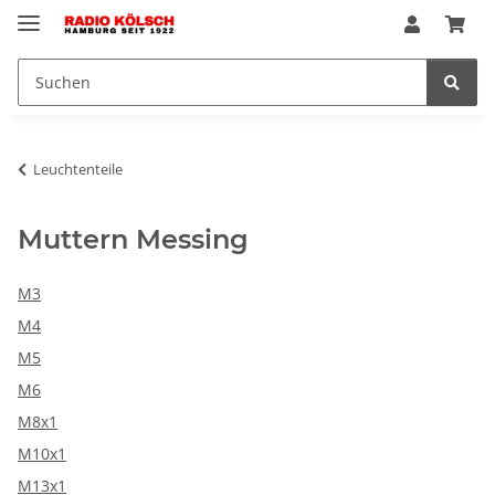
Leuchtenteile
Muttern Messing
M3
M4
M5
M6
M8x1
M10x1
M13x1