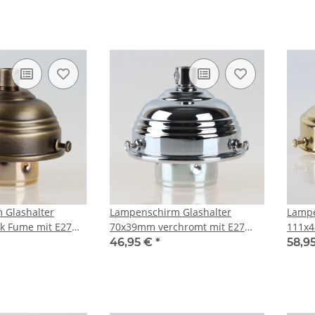
 Glashalter
Lampenschirm Glashalter
Lampe
k Fume mit E27
70x39mm verchromt mit E27
111x4
Fassung
E14 u
46,95 €
*
58,9