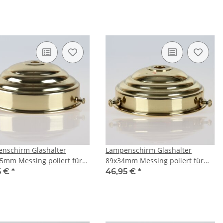
nschirm Glashalter
Lampenschirm Glashalter
5mm Messing poliert für
89x34mm Messing poliert für
nd E27 Fassung
E14 und E27 Fassung
5 €
*
46,95 €
*