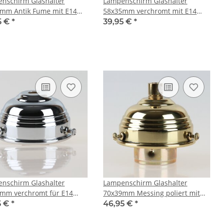
nschirm Glashalter
Lampenschirm Glashalter
mm Antik Fume mit E14
58x35mm verchromt mit E14
ng
Fassung
5 €
*
39,95 €
*
nschirm Glashalter
Lampenschirm Glashalter
mm verchromt für E14
70x39mm Messing poliert mit
27 Fassung
E27 Fassung
5 €
*
46,95 €
*