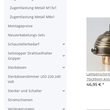
Zugentlastung Metall M13x1
Zugentlastung Metall M8x1
Montagepreise
Neuverkabelungs-Sets
Schaustellerbedarf
Seilstopper Drahtseilhalter
Gripper
Steckdosen
Lampenschirm
Steckdosendimmer LED 220-240
70x39mm Anti
Volt
Fassung
46,95 €
*
Stecker und Schalter
Stromschienen
Verlängerungen