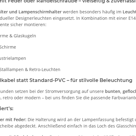
mit Feder oder Rändelschraube – vielseitig & zuverläss
alter und Lampenschirmhalter
werden besonders häufig im
Leuch
dueller Designerleuchten eingesetzt. In Kombination mit einer E
ente sicher montieren:
irme & Glaskugeln
-Schirme
dustrielampen
 Stalllampen & Retro-Leuchten
lkabel statt Standard-PVC – für stilvolle Beleuchtung
unden setzen bei der Stromversorgung auf unsere
bunten, gefloc
, retro oder modern – bei uns finden Sie die passende Farbvariant
ert’s:
er mit Feder:
Die Halterung wird an der Lampenfassung befestigt 
heibe abgedeckt. Anschließend einfach in das Loch des Glasschirm