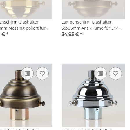
nschirm Glashalter
Lampenschirm Glashalter
mm Messing poliert für
58x35mm Antik Fume für E14
nd E27 Fassung
und E27 Fassung
5 €
*
34,95 €
*