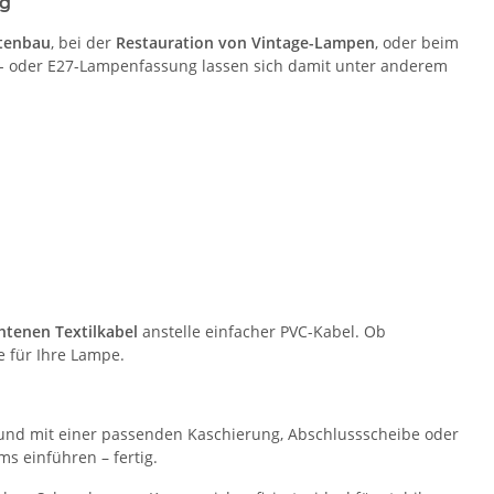
ig
tenbau
, bei der
Restauration von Vintage-Lampen
, oder beim
14- oder E27-Lampenfassung lassen sich damit unter anderem
htenen Textilkabel
anstelle einfacher PVC-Kabel. Ob
e für Ihre Lampe.
und mit einer passenden Kaschierung, Abschlussscheibe oder
s einführen – fertig.