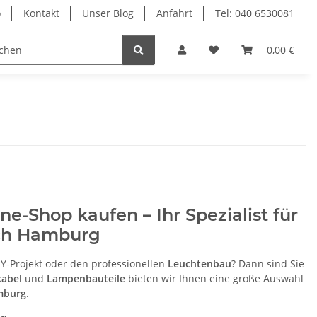
o
Kontakt
Unser Blog
Anfahrt
Tel: 040 6530081
Ersatzteile
Retouren-Shop
0,00 €
e-Shop kaufen – Ihr Spezialist für
sch Hamburg
IY-Projekt oder den professionellen
Leuchtenbau
? Dann sind Sie
kabel
und
Lampenbauteile
bieten wir Ihnen eine große Auswahl
mburg
.