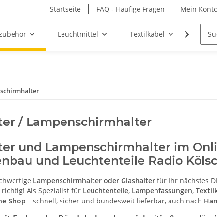
Startseite
FAQ - Häufige Fragen
Mein Kont
zubehör
Leuchtmittel
Textilkabel
Möbel-
nschirmhalter
ter / Lampenschirmhalter
ter und Lampenschirmhalter im Onlin
enbau und Leuchtenteile Radio Köl
ochwertige
Lampenschirmhalter oder Glashalter
für Ihr nächstes D
richtig! Als Spezialist für
Leuchtenteile
,
Lampenfassungen
,
Textil
ne-Shop
– schnell, sicher und bundesweit lieferbar, auch nach
Ha