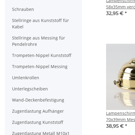
Lampenschirm
58x35mm verc
Schrauben
und E27 Fass
32,95 €
*
Stellringe aus Kunststoff für
Kabel
Stellringe aus Messing für
Pendelrohre
Trompeten-Nippel Kunststoff
Trompeten-Nippel Messing
Umlenkrollen
Unterlegscheiben
Wand-Deckenbefestigung
Zugentlastung Aufhänger
Lampenschirm
70x39mm Messi
Zugentlastung Kunststoff
E14 und E27 
38,95 €
*
Zugentlastung Metall M10x1