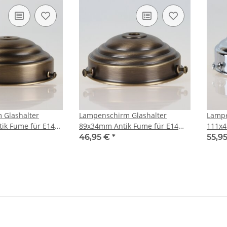
 Glashalter
Lampenschirm Glashalter
Lampe
ik Fume für E14
89x34mm Antik Fume für E14
111x4
ung
und E27 Fassung
und E
46,95 €
*
55,9