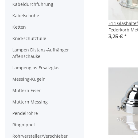
Kabeldurchführung
Kabelschuhe
E14 Glashalte
Ketten
Federkorb Meta
45x25mm für 
3,25 €
*
Knickschutztülle
Lampen Distanz-Aufhänger
Affenschaukel
Lampenglas Ersatzglas
Messing-Kugeln
Muttern Eisen
Muttern Messing
Pendelrohre
Ringnippel
Rohrversteller/Verschieber