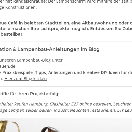
ter mit Rändelschraube:
Der Lampenschirm wird mithilfe der seitlic
ge Konstruktionen.
eue Café in belebten Stadtteilen, eine Altbauwohnung oder d
teile
machen Ihre Lichtprojekte möglich. Entdecken Sie Zubehö
 bestellbar.
ration & Lampenbau-Anleitungen im Blog
 unseren Lampenbau-Blog unter
auen.de
ie
Praxisbeispiele, Tipps, Anleitungen und kreative DIY-Ideen
für d
en:
Hier zum Blog klicken
ffe für Ihren Projekterfolg:
halter kaufen Hamburg
,
Glashalter E27 online bestellen
,
Leuchten
tage Lampen selber bauen
,
Industrieleuchten restaurieren
,
DIY Le