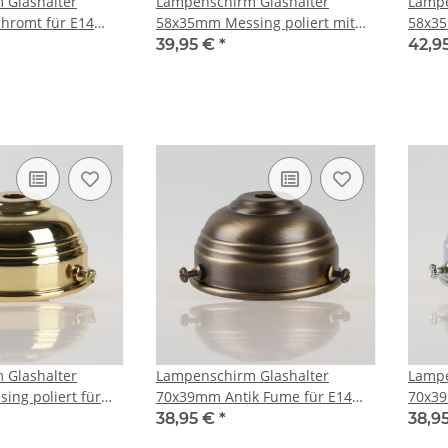
 Glashalter
Lampenschirm Glashalter
Lampe
hromt für E14
58x35mm Messing poliert mit
58x35
ung
E14 Fassung
Fassu
39,95 €
*
42,9
 Glashalter
Lampenschirm Glashalter
Lampe
ng poliert für
70x39mm Antik Fume für E14
70x39
Fassung
und E27 Fassung
und E
38,95 €
*
38,9