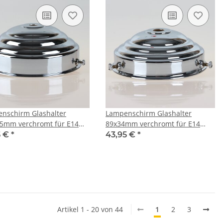
nschirm Glashalter
Lampenschirm Glashalter
5mm verchromt für E14
89x34mm verchromt für E14
27 Fassung
und E27 Fassung
5 €
*
43,95 €
*
Artikel 1 - 20 von 44
1
2
3