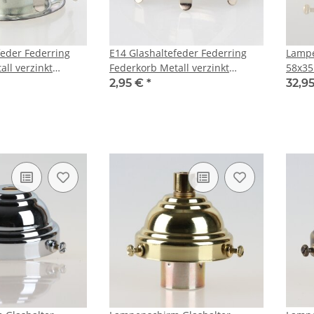
feder Federring
E14 Glashaltefeder Federring
Lampe
ll verzinkt
Federkorb Metall verzinkt
58x35
Lampenfassung
55x20mm ohne Flansch für
E14 u
2,95 €
*
32,9
Metallfassung