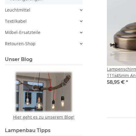
Leuchtmittel
Textilkabel
Möbel-Ersatzteile
Retouren-Shop
Unser Blog
Lampenschirm
111x45mm Ant
und E27 Fass
58,95 €
*
Hier geht es zu unserem Blog!
Lampenbau Tipps