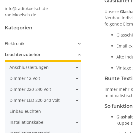
Glashalter 
info@radiokoelsch.de
Unsere
Glash
radiokoelsch.de
Neubau indivi
folgende Elem
Kategorien
Glassch
Elektronik
Emaille
Leuchtenzubehör
Alte In
Anschlussleitungen
Vintage
Dimmer 12 Volt
Bunte Texti
Dimmer 220-240 Volt
Immer mehr K
minimalistisch
Dimmer LED 220-240 Volt
So funktioni
Einbauleuchten
Glashalt
Installationskabel
Kuppelsc