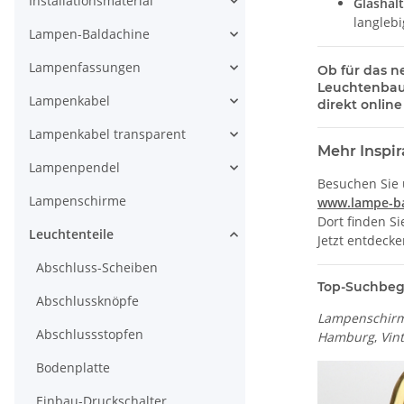
Installationsmaterial
Glashal
langlebi
Lampen-Baldachine
Lampenfassungen
Ob für das n
Leuchtenbau
Lampenkabel
direkt online
Lampenkabel transparent
Mehr Inspi
Lampenpendel
Besuchen Sie
Lampenschirme
www.lampe-b
Dort finden S
Leuchtenteile
Jetzt entdeck
Abschluss-Scheiben
Top-Suchbegri
Abschlussknöpfe
Lampenschirm
Abschlussstopfen
Hamburg
,
Vin
Bodenplatte
Einbau-Druckschalter