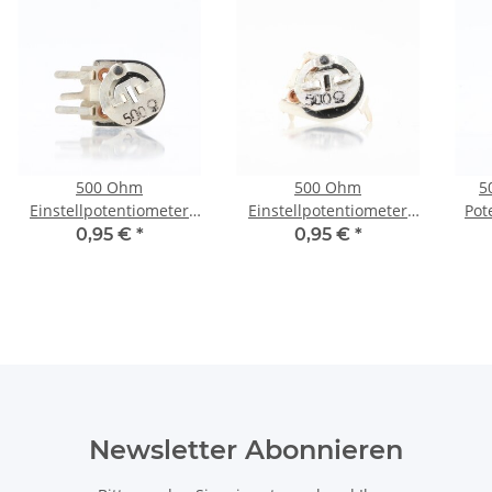
500 Ohm
500 Ohm
5
Einstellpotentiometer
Einstellpotentiometer
Pot
Trimmer 15mm stehend
Trimmer 10mm liegend
0,95 €
*
0,95 €
*
Newsletter Abonnieren