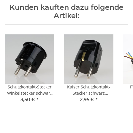
Kunden kauften dazu folgende
Artikel:
Schutzkontakt-Stecker
Kaiser Schutzkontakt-
P
Winkelstecker schwarz
Stecker schwarz
Bakelit Optik 250V/16A
250V/16A Bakelit Optik
Str
3,50 €
*
2,95 €
*
3x