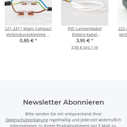
221-2411 Wago Compact
PVC-Lampenkabel
222-
Verbindungsklemme 1-
Elektro-Kabel
Ver
polig für alle
Stromkabel weiß 3-adrig,
0,85 €
*
3,95 €
*
Leitungsarten
3Gx0,75mm² mit
3,95 € pro 1 m
integriertem Stahlseil
als Zugentlastung
Newsletter Abonnieren
Bitte senden Sie mir entsprechend Ihrer
Datenschutzerklärung
regelmäßig und jederzeit widerruflich
Informationen zu Ihrem Produktsortiment per E-Mail zu.