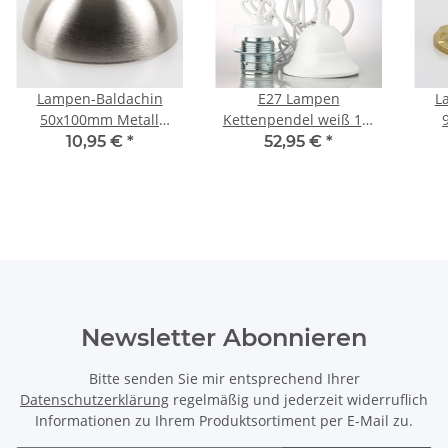
Lampen-Baldachin
E27 Lampen
L
50x100mm Metall
Kettenpendel weiß 1m
Edelstahloptik
lang mit Metall
10,95 €
*
52,95 €
*
Kugelform mit 10mm
Baldachin flämisch
Stellring
Newsletter Abonnieren
Bitte senden Sie mir entsprechend Ihrer
Datenschutzerklärung
regelmäßig und jederzeit widerruflich
Informationen zu Ihrem Produktsortiment per E-Mail zu.