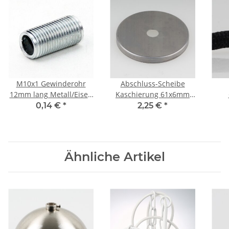
M10x1 Gewinderohr
Abschluss-Scheibe
12mm lang Metall/Eisen
Kaschierung 61x6mm
verzinkt für Lampen und
Metall roh für Lampen
tra
0,14 €
*
2,25 €
*
Leuchtenbau
und Leuchtenbau
M10
Ähnliche Artikel