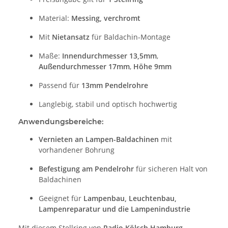
Material:
Messing, verchromt
Mit
Nietansatz
für Baldachin-Montage
Maße:
Innendurchmesser 13,5mm
,
Außendurchmesser 17mm
,
Höhe 9mm
Passend für
13mm Pendelrohre
Langlebig, stabil und optisch hochwertig
Anwendungsbereiche:
Vernieten an Lampen-Baldachinen
mit
vorhandener Bohrung
Befestigung am Pendelrohr
für sicheren Halt von
Baldachinen
Geeignet für
Lampenbau, Leuchtenbau,
Lampenreparatur und die Lampenindustrie
Mit diesem Stellring von
Radio Kölsch Hamburg