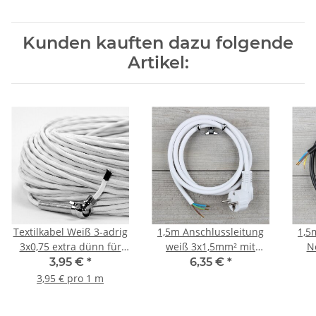
Kunden kauften dazu folgende
Artikel:
Textilkabel Weiß 3-adrig
1,5m Anschlussleitung
1,5
3x0,75 extra dünn für
weiß 3x1,5mm² mit
N
innere Verkabelung von
Schutzkontakt-Stecker
3,95 €
*
6,35 €
*
Ketten-Lampen
Sch
3,95 € pro 1 m
Kronleuchter/Lüster