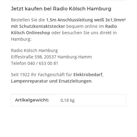
Jetzt kaufen bei Radio Kölsch Hamburg
Bestellen Sie die
1,5m Anschlussleitung weiß 3x1,0mm²
mit Schutzkontaktstecker
bequem online im
Radio
Kölsch Onlineshop
oder besuchen Sie uns direkt in
Hamburg:
Radio Kölsch Hamburg
Eiffestraße 598, 20537 Hamburg-Hamm
Telefon 040 / 653 00 81
Seit 1922 Ihr Fachgeschäft für
Elektrobedarf,
Lampenreparatur und Ersatzleitungen
.
Produkteigenschaft
Wert
Artikelgewicht:
0,18
kg