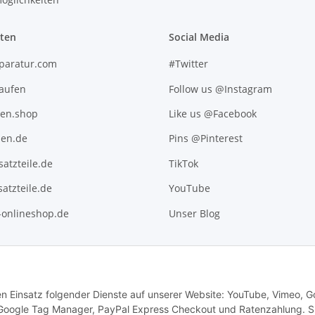
iten
Social Media
paratur.com
#Twitter
kaufen
Follow us @Instagram
ten.shop
Like us @Facebook
en.de
Pins @Pinterest
atzteile.de
TikTok
atzteile.de
YouTube
l-onlineshop.de
Unser Blog
den Einsatz folgender Dienste auf unserer Website: YouTube, Vimeo, G
 Google Tag Manager, PayPal Express Checkout und Ratenzahlung. S