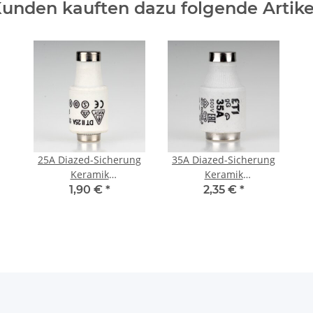
unden kauften dazu folgende Artike
25A Diazed-Sicherung
35A Diazed-Sicherung
Keramik
Keramik
Schmelzeinsatz DII
Schmelzeinsatz DIII
1,90 €
*
2,35 €
*
500V
500V