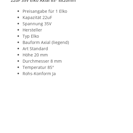
22uF 35V Elko Axial 85° 8x20mm
Preisangabe für 1 Elko
Kapazität 22uF
Spannung 35V
Hersteller
Typ Elko
Bauform Axial (liegend)
Art Standard
Höhe 20 mm
Durchmesser 8 mm
Temperatur 85°
Rohs-Konform Ja