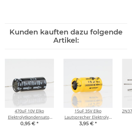
Kunden kauften dazu folgende
Artikel:
470uF 10V Elko
15uF 35V Elko
2N37
Elektrolytkondensator
Lautsprecher Elektrolyt-
Axial 85° 10x24mm
Kondensator Axial
0,95 €
*
3,95 €
*
10x20mm Monacor