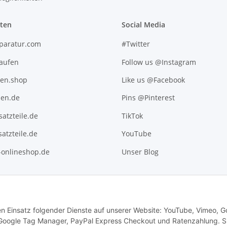
iten
Social Media
paratur.com
#Twitter
kaufen
Follow us @Instagram
ten.shop
Like us @Facebook
en.de
Pins @Pinterest
atzteile.de
TikTok
atzteile.de
YouTube
l-onlineshop.de
Unser Blog
den Einsatz folgender Dienste auf unserer Website: YouTube, Vimeo, G
 Google Tag Manager, PayPal Express Checkout und Ratenzahlung. S