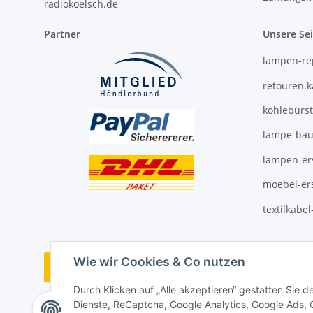
radiokoelsch.de
Partner
Unsere Se
lampen-re
retouren.
kohlebürs
lampe-bau
lampen-ers
moebel-ers
textilkabe
Wie wir Cookies & Co nutzen
Vertrag widerrufen
Durch Klicken auf „Alle akzeptieren“ gestatten Sie 
Dienste, ReCaptcha, Google Analytics, Google Ads,