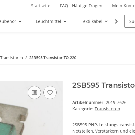
Startseite
FAQ - Häufige Fragen
Mein Kont
zubehör
Leuchtmittel
Textilkabel
Möbel-
Transistoren
2SB595 Transistor TO-220
2SB595 Transisto
Artikelnummer:
2019-7626
Kategorie:
Transistoren
2SB595
PNP-Leistungstransist
Netzteilen, Verstärkern und el