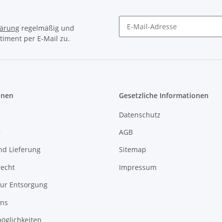
lärung
regelmäßig und
timent per E-Mail zu.
Newsletter Abonnieren
onen
Gesetzliche Informationen
Datenschutz
r
AGB
nd Lieferung
Sitemap
recht
Impressum
zur Entsorgung
uns
öglichkeiten