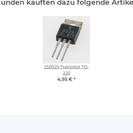
unden kauften dazu folgende Artike
2SD525 Transistor TO-
220
4,95 €
*