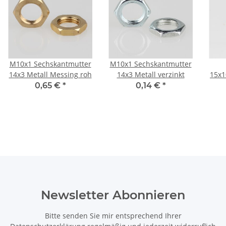
M10x1 Sechskantmutter
M10x1 Sechskantmutter
14x3 Metall Messing roh
14x3 Metall verzinkt
15x1
(fü
0,65 €
*
0,14 €
*
Newsletter Abonnieren
Bitte senden Sie mir entsprechend Ihrer