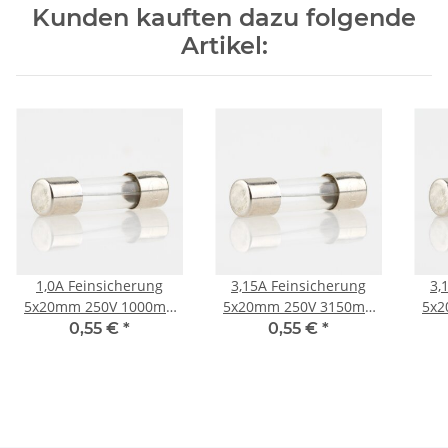
Kunden kauften dazu folgende
Artikel:
1,0A Feinsicherung
3,15A Feinsicherung
3,
5x20mm 250V 1000mA
5x20mm 250V 3150mA
5x2
träge
träge
0,55 €
*
0,55 €
*