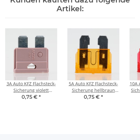
Artikel:
3A Auto KFZ Flachsteck-
5A Auto KFZ Flachsteck-
10A 
Sicherung violett
Sicherung hellbraun
Sich
Standard
Standard
0,75 €
*
0,75 €
*