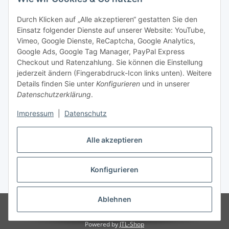
Social Media
Durch Klicken auf „Alle akzeptieren“ gestatten Sie den
Einsatz folgender Dienste auf unserer Website: YouTube,
Unsere Dienstleistungen
Vimeo, Google Dienste, ReCaptcha, Google Analytics,
Google Ads, Google Tag Manager, PayPal Express
Lampenreparatur
Checkout und Ratenzahlung. Sie können die Einstellung
jederzeit ändern (Fingerabdruck-Icon links unten). Weitere
Lichtservice für Senioren
Details finden Sie unter
Konfigurieren
und in unserer
Datenschutzerklärung
.
Vertrag widerrufen
Impressum
|
Datenschutz
Alle akzeptieren
* Alle Preise inkl. gesetzlicher USt., ** siehe Lieferbedingungen, zzgl.
Konfigurieren
Versand
Ablehnen
© 2021 www.radiokoelsch.de
Besucherzähler: 6450031
Onlineshop für
Endkunden und Wiederverkäufer
Powered by
JTL-Shop