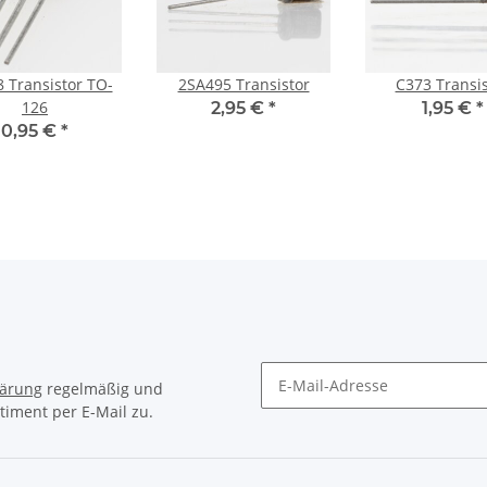
 Transistor TO-
2SA495 Transistor
C373 Transis
126
2,95 €
*
1,95 €
*
0,95 €
*
lärung
regelmäßig und
timent per E-Mail zu.
Newsletter Abonnieren