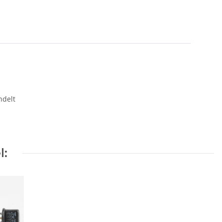
ndelt
l: