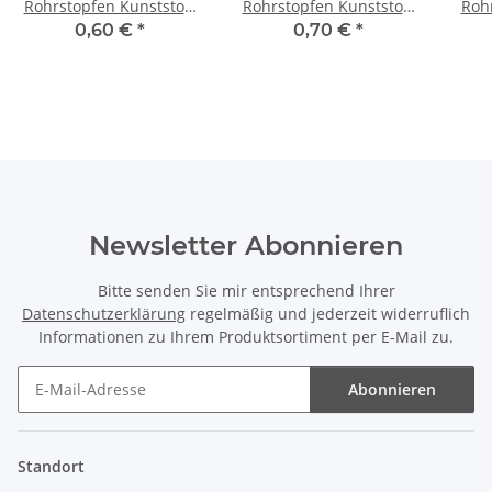
Rohrstopfen Kunststoff
Rohrstopfen Kunststoff
Rohr
schwarz für 8mm Rohr
weiß für 10 mm Rohr
schw
0,60 €
*
0,70 €
*
Außendurchmesser
Außendurchmesser
Au
Newsletter Abonnieren
Bitte senden Sie mir entsprechend Ihrer
Datenschutzerklärung
regelmäßig und jederzeit widerruflich
Informationen zu Ihrem Produktsortiment per E-Mail zu.
Abonnieren
Newsletter Abonnieren
Standort