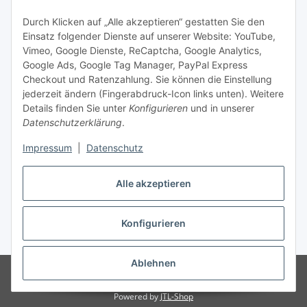
Social Media
Durch Klicken auf „Alle akzeptieren“ gestatten Sie den
Einsatz folgender Dienste auf unserer Website: YouTube,
Unsere Dienstleistungen
Vimeo, Google Dienste, ReCaptcha, Google Analytics,
Google Ads, Google Tag Manager, PayPal Express
Lampenreparatur
Checkout und Ratenzahlung. Sie können die Einstellung
jederzeit ändern (Fingerabdruck-Icon links unten). Weitere
Lichtservice für Senioren
Details finden Sie unter
Konfigurieren
und in unserer
Datenschutzerklärung
.
Vertrag widerrufen
Impressum
|
Datenschutz
Alle akzeptieren
* Alle Preise inkl. gesetzlicher USt., ** siehe Lieferbedingungen, zzgl.
Konfigurieren
Versand
Ablehnen
© 2021 www.radiokoelsch.de
Besucherzähler: 6444233
Onlineshop für
Endkunden und Wiederverkäufer
Powered by
JTL-Shop