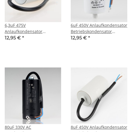
6,3uF 475V
6uF 450V Anlaufkondensator
Anlaufkondensator
Betriebskondensator
Betriebskondensator
Motorkondensator mit Kabel
12,95 €
*
12,95 €
*
Motorkondensator mit Kabel
spritzwassergeschützt
spritzwassergeschützt
80uF 330V AC
8uF 450V Anlaufkondensator