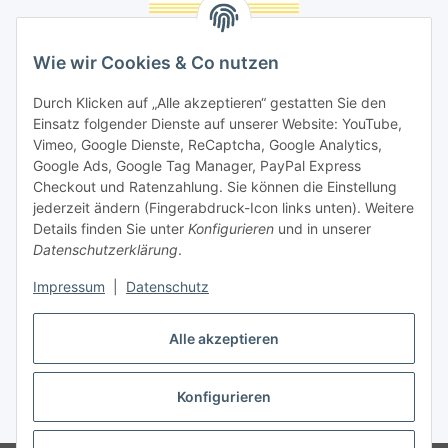
Unsere Seiten
Wie wir Cookies & Co nutzen
Social Media
Durch Klicken auf „Alle akzeptieren“ gestatten Sie den
Einsatz folgender Dienste auf unserer Website: YouTube,
Unsere Dienstleistungen
Vimeo, Google Dienste, ReCaptcha, Google Analytics,
Google Ads, Google Tag Manager, PayPal Express
Lampenreparatur
Checkout und Ratenzahlung. Sie können die Einstellung
jederzeit ändern (Fingerabdruck-Icon links unten). Weitere
Lichtservice für Senioren
Details finden Sie unter
Konfigurieren
und in unserer
Datenschutzerklärung
.
Vertrag widerrufen
Impressum
|
Datenschutz
Alle akzeptieren
* Alle Preise inkl. gesetzlicher USt., ** siehe Lieferbedingungen, zzgl.
Konfigurieren
Versand