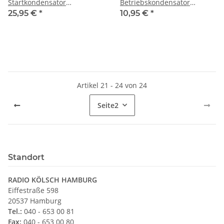
Startkondensator
Betriebskondensator
Betriebskondensator mit
Motorkondensator mit Kabel
25,95 €
*
10,95 €
*
Kabel spritzwassergeschützt
spritzwassergeschützt
Artikel 21 - 24 von 24
Seite
2
Standort
RADIO KÖLSCH HAMBURG
Eiffestraße 598
20537 Hamburg
Tel.:
040 - 653 00 81
Fax:
040 - 653 00 80