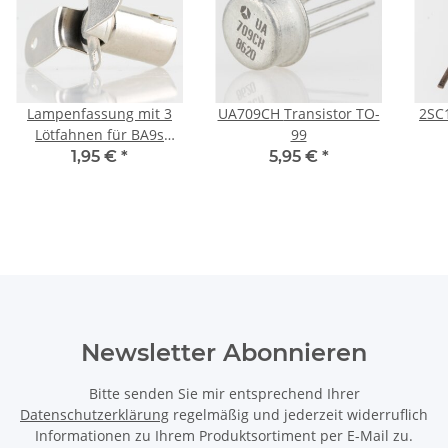
Lampenfassung mit 3
UA709CH Transistor TO-
2SC1
Lötfahnen für BA9s
99
Sockel
1,95 €
*
5,95 €
*
Newsletter Abonnieren
Bitte senden Sie mir entsprechend Ihrer
Datenschutzerklärung
regelmäßig und jederzeit widerruflich
Informationen zu Ihrem Produktsortiment per E-Mail zu.