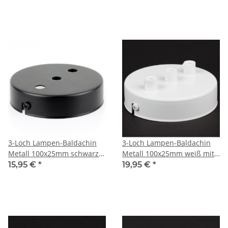
3-Loch Lampen-Baldachin
3-Loch Lampen-Baldachin
Metall 100x25mm schwarz
Metall 100x25mm weiß mit
ohne Zugentlaster für 3
Zugentlaster Kunststoff für
15,95 €
*
19,95 €
*
Lampenpendel
3 Lampenpendel