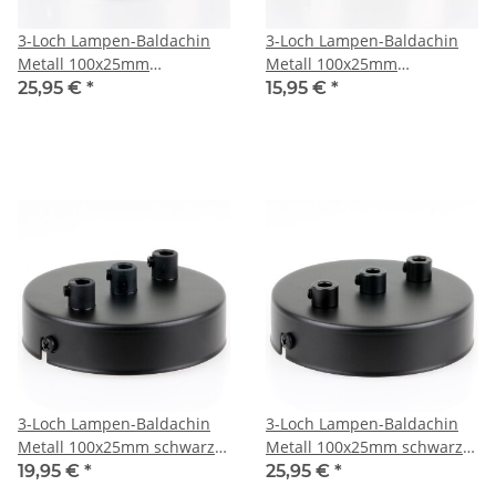
3-Loch Lampen-Baldachin
3-Loch Lampen-Baldachin
Metall 100x25mm
Metall 100x25mm
Edelstahloptik mit
Edelstahloptik ohne
25,95 €
*
15,95 €
*
Zugentlaster Metall für 3
Zugentlaster für 3
Lampenpendel
Lampenpendel
3-Loch Lampen-Baldachin
3-Loch Lampen-Baldachin
Metall 100x25mm schwarz
Metall 100x25mm schwarz
mit Zugentlaster Kunststoff
mit Zugentlaster Metall für
19,95 €
*
25,95 €
*
für 3 Lampenpendel
3 Lampenpendel