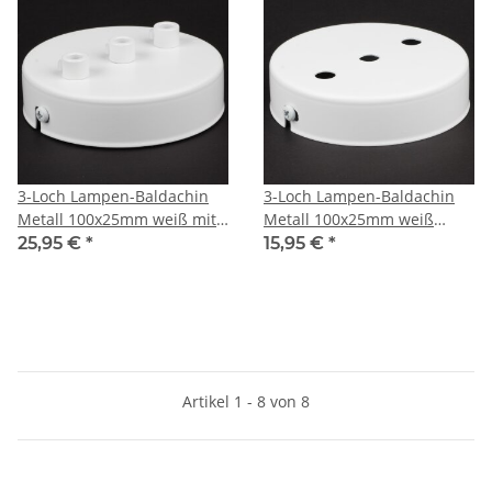
3-Loch Lampen-Baldachin
3-Loch Lampen-Baldachin
Metall 100x25mm weiß mit
Metall 100x25mm weiß
Zugentlaster Metall für 3
ohne Zugentlaster für 3
25,95 €
*
15,95 €
*
Lampenpendel
Lampenpendel
Artikel 1 - 8 von 8