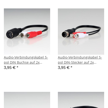
Audio-Verbindungskabel 5-
Audio-Verbindungskabel 5-
pol DIN Buchse auf 2x
pol DIN-Stecker auf 2x
Cinchstecker 0,2 Meter
Cinchkupplung 0,2 Meter
3,95 €
*
3,95 €
*