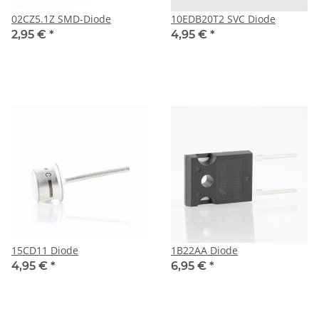
02CZ5.1Z SMD-Diode
10EDB20T2 SVC Diode
2,95 €
*
4,95 €
*
15CD11 Diode
1B22AA Diode
4,95 €
*
6,95 €
*