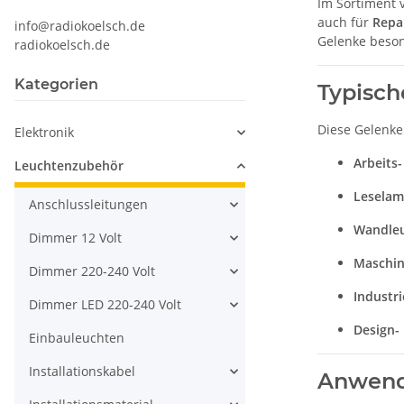
Im Sortiment
auch für
Repa
info@radiokoelsch.de
Gelenke beson
radiokoelsch.de
Kategorien
Typisch
Diese Gelenke
Elektronik
Arbeits
Leuchtenzubehör
Leselam
Anschlussleitungen
Wandleu
Dimmer 12 Volt
Maschin
Dimmer 220-240 Volt
Industr
Dimmer LED 220-240 Volt
Design-
Einbauleuchten
Installationskabel
Anwend