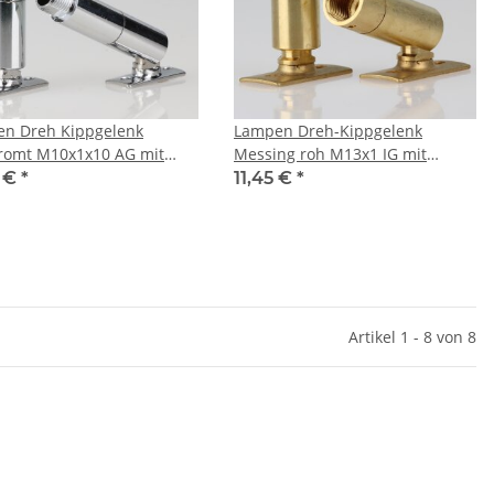
n Dreh Kippgelenk
Lampen Dreh-Kippgelenk
romt M10x1x10 AG mit
Messing roh M13x1 IG mit
e 13x63 mm
Lasche 16x56 mm
5 €
*
11,45 €
*
Artikel 1 - 8 von 8