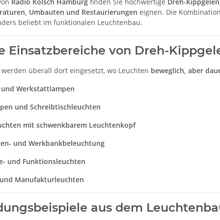
 von
Radio Kölsch Hamburg
finden Sie hochwertige
Dreh-Kippgelen
raturen, Umbauten und Restaurierungen
eignen. Die Kombination
ders beliebt im funktionalen Leuchtenbau.
e Einsatzbereiche von Dreh-Kippgel
 werden überall dort eingesetzt, wo Leuchten
beweglich, aber daue
- und Werkstattlampen
pen und Schreibtischleuchten
chten mit schwenkbarem Leuchtenkopf
en- und Werkbankbeleuchtung
ie- und Funktionsleuchten
 und Manufakturleuchten
ungsbeispiele aus dem Leuchtenba