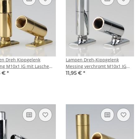
n Dreh Kippgelenk
Lampen Dreh-Kippgelenk
ng M10x1 IG mit Lasche
Messing verchromt M10x1 IG
4 mm
mit Lasche 13x44 mm
5 €
*
11,95 €
*