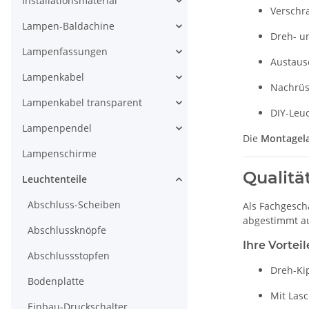
Installationsmaterial
Verschr
Lampen-Baldachine
Dreh- un
Lampenfassungen
Austaus
Lampenkabel
Nachrüs
Lampenkabel transparent
DIY-Leu
Lampenpendel
Die
Montagel
Lampenschirme
Qualitä
Leuchtenteile
Abschluss-Scheiben
Als Fachgesch
abgestimmt au
Abschlussknöpfe
Ihre Vorteil
Abschlussstopfen
Dreh-Ki
Bodenplatte
Mit Las
Einbau-Druckschalter