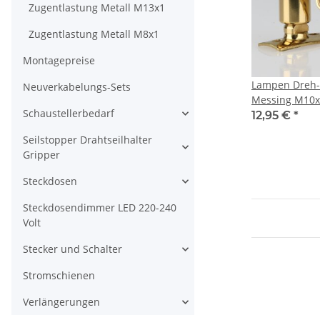
Zugentlastung Metall M13x1
Zugentlastung Metall M8x1
Montagepreise
Lampen Dreh-
Neuverkabelungs-Sets
Messing M10x1
Schaustellerbedarf
16x48 mm
12,95 €
*
Seilstopper Drahtseilhalter
Gripper
Steckdosen
Steckdosendimmer LED 220-240
Volt
Stecker und Schalter
Stromschienen
Verlängerungen