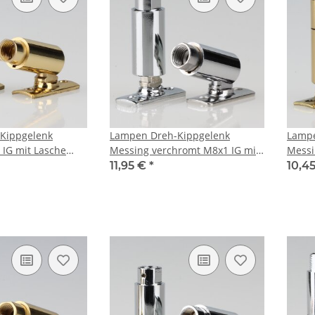
Kippgelenk
Lampen Dreh-Kippgelenk
Lampe
IG mit Lasche
Messing verchromt M8x1 IG mit
Messi
Lasche 13x37 mm
13x4
11,95 €
*
10,4