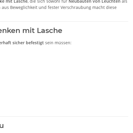
ke mit Lasche
, die sich sowohl für
Neubauten von Leuchten
als
 aus Beweglichkeit und fester Verschraubung macht diese
enken mit Lasche
rhaft sicher befestigt
sein müssen:
u