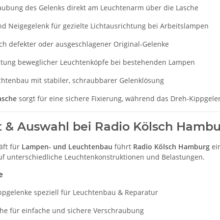
aubung des Gelenks direkt am Leuchtenarm über die Lasche
d Neigegelenk für gezielte Lichtausrichtung bei Arbeitslampen
ch defekter oder ausgeschlagener Original-Gelenke
tung beweglicher Leuchtenköpfe bei bestehenden Lampen
chtenbau mit stabiler, schraubbarer Gelenklösung
asche
sorgt für eine sichere Fixierung, während das Dreh-Kippgele
t & Auswahl bei Radio Kölsch Hamb
äft für
Lampen- und Leuchtenbau
führt
Radio Kölsch Hamburg
ei
f unterschiedliche Leuchtenkonstruktionen und Belastungen.
e
ppgelenke speziell für Leuchtenbau & Reparatur
che für einfache und sichere Verschraubung