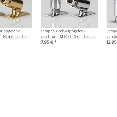
Kippgelenk
Lampen Dreh-Kippgelenk
Lampe
 IG mit Lasche
verchromt M10x1 IG mit Lasche
verch
16x48 mm
Lasch
7,95 €
*
12,9