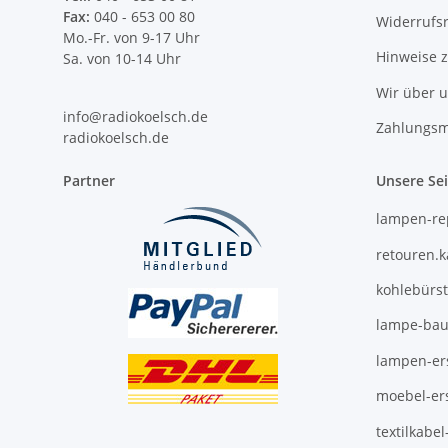
Fax:
040 - 653 00 80
Widerrufs
Mo.-Fr. von 9-17 Uhr
Hinweise 
Sa. von 10-14 Uhr
Wir über 
info@radiokoelsch.de
Zahlungsm
radiokoelsch.de
Partner
Unsere Se
lampen-re
retouren.
kohlebürs
lampe-bau
lampen-ers
moebel-ers
textilkabe