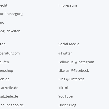
recht
Impressum
zur Entsorgung
uns
öglichkeiten
iten
Social Media
paratur.com
#Twitter
kaufen
Follow us @Instagram
ten.shop
Like us @Facebook
en.de
Pins @Pinterest
atzteile.de
TikTok
atzteile.de
YouTube
l-onlineshop.de
Unser Blog