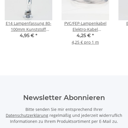
E14 Lampenfassung 80-
PVC/FEP-Lampenkabel
100mm Kunststoff
Elektro-Kabel
schwarz mit
Stromkabel Flachkabel
Ku
4,95 €
*
4,25 €
*
verstellbaren Metall-
transparent 2-adrig,
4,25 € pro 1 m
Winkel für
2x0,75mm² LiVz6YYw
Kronleuchter/Lüster
superdünn
Newsletter Abonnieren
Bitte senden Sie mir entsprechend Ihrer
Datenschutzerklärung
regelmäßig und jederzeit widerruflich
Informationen zu Ihrem Produktsortiment per E-Mail zu.