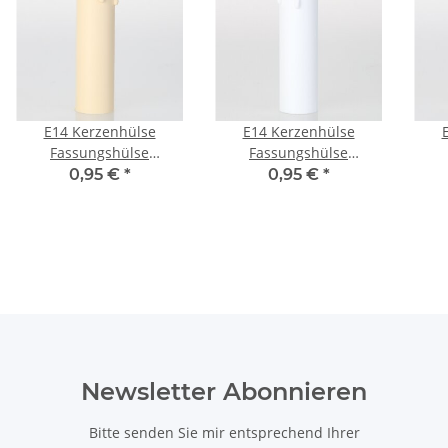
E14 Kerzenhülse
E14 Kerzenhülse
Fassungshülse
Fassungshülse
Kunststoff Elfenbein
Kunststoff weiß
Ku
0,95 €
*
0,95 €
*
26x100mm mit Tropfen
26x100mm mit Tropfen
für Kronleuchter
für Kronleuchter
Lampenfassung
Lampenfassung
Newsletter Abonnieren
Bitte senden Sie mir entsprechend Ihrer