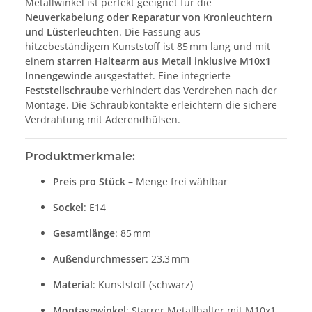
Metallwinkel ist perfekt geeignet für die
Neuverkabelung oder Reparatur von Kronleuchtern
und Lüsterleuchten
. Die Fassung aus
hitzebeständigem Kunststoff ist 85 mm lang und mit
einem
starren Haltearm aus Metall inklusive M10x1
Innengewinde
ausgestattet. Eine integrierte
Feststellschraube
verhindert das Verdrehen nach der
Montage. Die Schraubkontakte erleichtern die sichere
Verdrahtung mit Aderendhülsen.
Produktmerkmale:
Preis pro Stück
– Menge frei wählbar
Sockel
: E14
Gesamtlänge
: 85 mm
Außendurchmesser
: 23,3 mm
Material
: Kunststoff (schwarz)
Montagewinkel
: Starrer Metallhalter mit M10x1