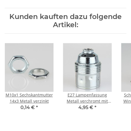
Kunden kauften dazu folgende
Artikel:
M10x1 Sechskantmutter
E27 Lampenfassung
Sch
14x3 Metall verzinkt
Metall verchromt mit
Win
Glattmantel und
Bak
0,14 €
*
4,95 €
*
Keramik Innenkern
250V/4A