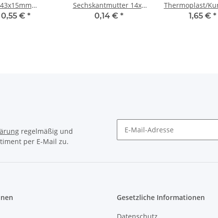
43x15mm
Sechskantmutter 14x3
Thermoplast/Kun
plast/Kunststoff
Metall verzinkt
weiß mit
0,55 €
*
0,14 €
*
1,65 €
*
z für Kunststoff
Gewindemantel
Fassung
IG
lärung
regelmäßig und
timent per E-Mail zu.
Newsletter Abonnieren
onen
Gesetzliche Informationen
Datenschutz