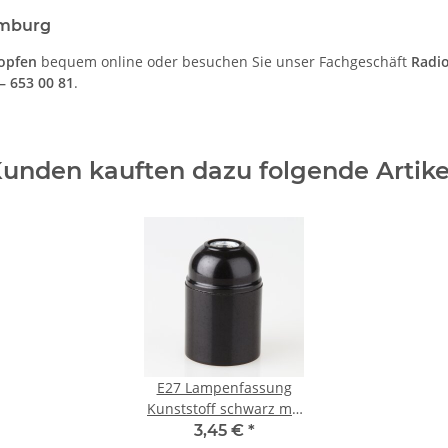
amburg
opfen
bequem online oder besuchen Sie unser Fachgeschäft
Radi
– 653 00 81
.
unden kauften dazu folgende Artike
E27 Lampenfassung
Kunststoff schwarz mit
Glattmantel M10x1 IG
3,45 €
*