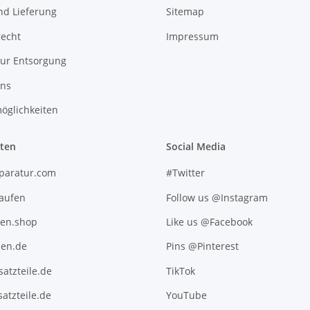
nd Lieferung
Sitemap
recht
Impressum
zur Entsorgung
uns
öglichkeiten
iten
Social Media
paratur.com
#Twitter
kaufen
Follow us @Instagram
ten.shop
Like us @Facebook
en.de
Pins @Pinterest
atzteile.de
TikTok
atzteile.de
YouTube