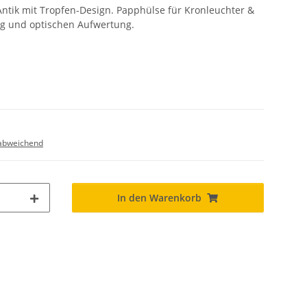
tik mit Tropfen-Design. Papphülse für Kronleuchter &
ung und optischen Aufwertung.
abweichend
In den Warenkorb