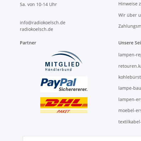
Hinweise 
Sa. von 10-14 Uhr
Wir über 
info@radiokoelsch.de
Zahlungsm
radiokoelsch.de
Partner
Unsere Se
lampen-re
retouren.
kohlebürs
lampe-bau
lampen-ers
moebel-ers
textilkabe