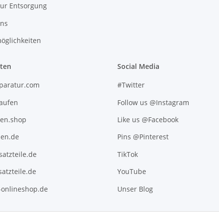
zur Entsorgung
uns
öglichkeiten
iten
Social Media
paratur.com
#Twitter
kaufen
Follow us @Instagram
ten.shop
Like us @Facebook
en.de
Pins @Pinterest
atzteile.de
TikTok
atzteile.de
YouTube
l-onlineshop.de
Unser Blog