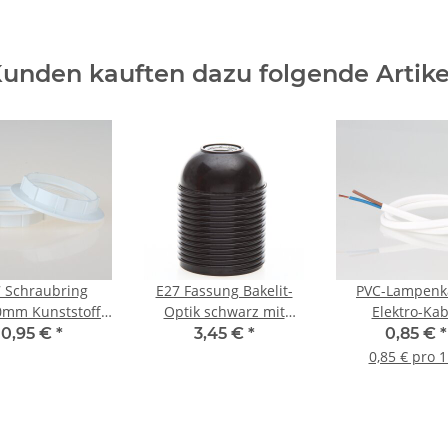
unden kauften dazu folgende Artike
 Schraubring
E27 Fassung Bakelit-
PVC-Lampenk
0mm Kunststoff
Optik schwarz mit
Elektro-Kab
 für Kunststoff
Außengewinde M10x1
Stromkabel Fla
0,95 €
*
3,45 €
*
0,85 €
*
mpenfassung
IG 250V/4A
weiß 2-adri
0,85 € pro 
2x0,75mm² H03 